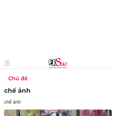
Chủ đề
chế ảnh
chế ảnh