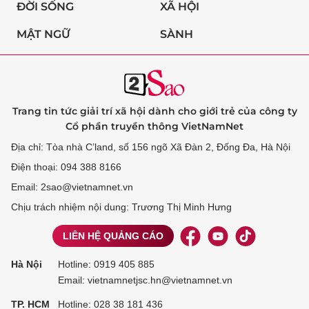
ĐỜI SỐNG
XÃ HỘI
MẬT NGỮ
SÀNH
Trang tin tức giải trí xã hội dành cho giới trẻ của công ty
Cổ phần truyền thông VietNamNet
Địa chỉ: Tòa nhà C’land, số 156 ngõ Xã Đàn 2, Đống Đa, Hà Nội
Điện thoại: 094 388 8166
Email: 2sao@vietnamnet.vn
Chịu trách nhiệm nội dung: Trương Thị Minh Hưng
LIÊN HỆ QUẢNG CÁO
Hà Nội
Hotline:
0919 405 885
Email: vietnamnetjsc.hn@vietnamnet.vn
TP. HCM
Hotline:
028 38 181 436