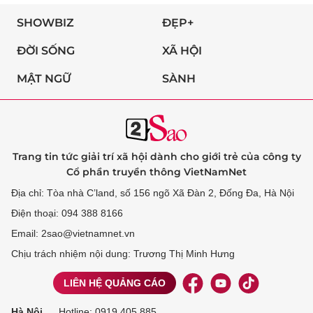
SHOWBIZ
ĐẸP+
ĐỜI SỐNG
XÃ HỘI
MẬT NGỮ
SÀNH
Trang tin tức giải trí xã hội dành cho giới trẻ của công ty
Cổ phần truyền thông VietNamNet
Địa chỉ: Tòa nhà C’land, số 156 ngõ Xã Đàn 2, Đống Đa, Hà Nội
Điện thoại: 094 388 8166
Email: 2sao@vietnamnet.vn
Chịu trách nhiệm nội dung: Trương Thị Minh Hưng
LIÊN HỆ QUẢNG CÁO
Hà Nội
Hotline:
0919 405 885