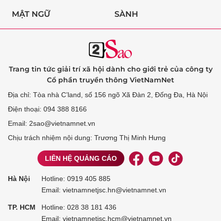
MẬT NGỮ
SÀNH
Trang tin tức giải trí xã hội dành cho giới trẻ của công ty
Cổ phần truyền thông VietNamNet
Địa chỉ: Tòa nhà C’land, số 156 ngõ Xã Đàn 2, Đống Đa, Hà Nội
Điện thoại: 094 388 8166
Email: 2sao@vietnamnet.vn
Chịu trách nhiệm nội dung: Trương Thị Minh Hưng
LIÊN HỆ QUẢNG CÁO
Hà Nội
Hotline:
0919 405 885
Email: vietnamnetjsc.hn@vietnamnet.vn
TP. HCM
Hotline:
028 38 181 436
Email: vietnamnetjsc.hcm@vietnamnet.vn