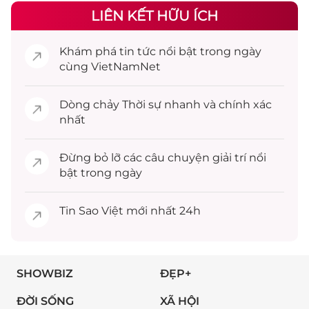
LIÊN KẾT HỮU ÍCH
Khám phá
tin tức
nổi bật trong ngày
cùng VietNamNet
Dòng chảy
Thời sự
nhanh và chính xác
nhất
Đừng bỏ lỡ các câu chuyện
giải trí
nổi
bật trong ngày
Tin
Sao Việt
mới nhất 24h
SHOWBIZ
ĐẸP+
ĐỜI SỐNG
XÃ HỘI