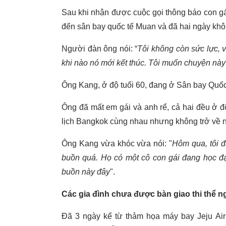
Sau khi nhận được cuộc gọi thông báo con gá
đến sân bay quốc tế Muan và đã hai ngày khôn
Người đàn ông nói: “
Tôi không còn sức lực, vợ
khi nào nó mới kết thúc. Tôi muốn chuyện này 
Ông Kang, ở độ tuổi 60, đang ở Sân bay Quố
Ông đã mất em gái và anh rể, cả hai đều ở độ
lịch Bangkok cùng nhau nhưng không trở về 
Ông Kang vừa khóc vừa nói: "
Hôm qua, tôi đ
buồn quá. Họ có một cô con gái đang học đạ
buồn này đây
".
Các gia đình chưa được bàn giao thi thể 
Đã 3 ngày kể từ thảm họa máy bay Jeju Ai