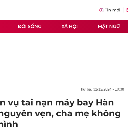
Tin mới
ĐỜI SỐNG
XÃ HỘI
MẬT NGỮ
thứ ba, 31/12/2024 - 10:38
ân vụ tai nạn máy bay Hàn
 nguyên vẹn, cha mẹ không
mình