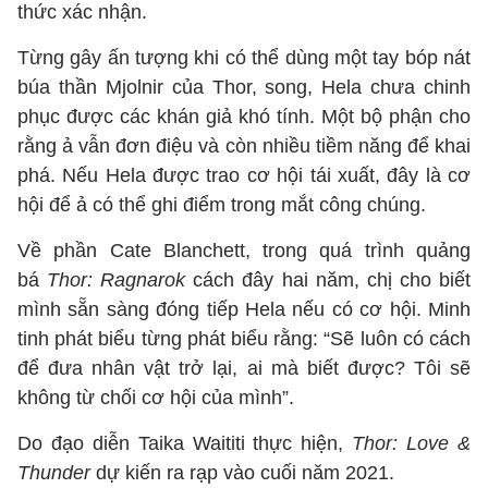
thức xác nhận.
Từng gây ấn tượng khi có thể dùng một tay bóp nát
búa thần Mjolnir của Thor, song, Hela chưa chinh
phục được các khán giả khó tính. Một bộ phận cho
rằng ả vẫn đơn điệu và còn nhiều tiềm năng để khai
phá. Nếu Hela được trao cơ hội tái xuất, đây là cơ
hội để ả có thể ghi điểm trong mắt công chúng.
Về phần Cate Blanchett, trong quá trình quảng
bá
Thor: Ragnarok
cách đây hai năm, chị cho biết
mình sẵn sàng đóng tiếp Hela nếu có cơ hội. Minh
tinh phát biểu từng phát biểu rằng: “Sẽ luôn có cách
để đưa nhân vật trở lại, ai mà biết được? Tôi sẽ
không từ chối cơ hội của mình”.
Do đạo diễn Taika Waititi thực hiện,
Thor: Love &
Thunder
dự kiến ra rạp vào cuối năm 2021.