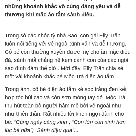
những khoảnh khắc vô cùng đáng yêu và dễ
thương khi mặc áo tắm sành điệu.
Trong số các nhóc tỳ nhà Sao, con gái Elly Trần
luôn nổi tiếng với vẻ ngoài xinh xắn và dễ thương.
Cô bé còn thường xuyên được mẹ cho ăn mặc điệu
đà, sành mốt chẳng hề kém cạnh con của các ngôi
sao đình đám thế giới. Mới đây, Elly Trần chia sẻ
một vài khoảnh khắc bé Mộc Trà diện áo tắm.
Trong ảnh, cô bé diện áo tắm kẻ sọc trắng đen kết
hợp tóc búi cao và còn sơn móng tay đỏ. Mộc Trà
thu hút toàn bộ người hâm mộ bởi vẻ ngoài như
như thiên thần. Rất nhiều lời khen ngợi dành cho
bé:
"Càng ngày càng xinh"; "Con lớn còn xinh hơn
lúc bé nữa"; "Sành điệu quá"...