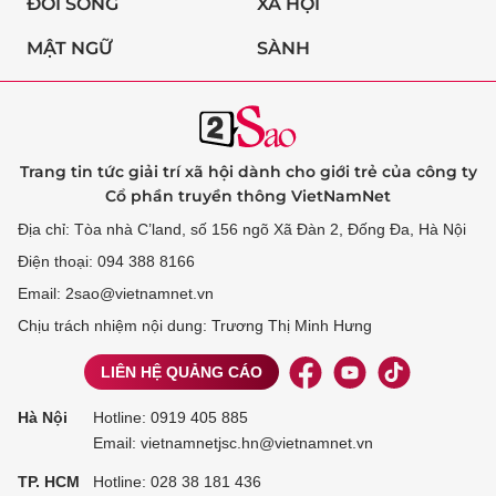
ĐỜI SỐNG
XÃ HỘI
MẬT NGỮ
SÀNH
Trang tin tức giải trí xã hội dành cho giới trẻ của công ty
Cổ phần truyền thông VietNamNet
Địa chỉ: Tòa nhà C’land, số 156 ngõ Xã Đàn 2, Đống Đa, Hà Nội
Điện thoại: 094 388 8166
Email: 2sao@vietnamnet.vn
Chịu trách nhiệm nội dung: Trương Thị Minh Hưng
LIÊN HỆ QUẢNG CÁO
Hà Nội
Hotline:
0919 405 885
Email: vietnamnetjsc.hn@vietnamnet.vn
TP. HCM
Hotline:
028 38 181 436