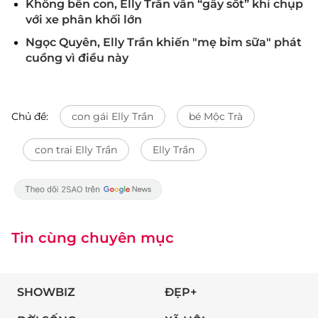
Không bên con, Elly Trần vẫn “gây sốt” khi chụp
với xe phân khối lớn
Ngọc Quyên, Elly Trần khiến "mẹ bỉm sữa" phát
cuồng vì điều này
Chủ đề:
con gái Elly Trần
bé Mộc Trà
con trai Elly Trần
Elly Trần
Tin cùng chuyên mục
SHOWBIZ
ĐẸP+