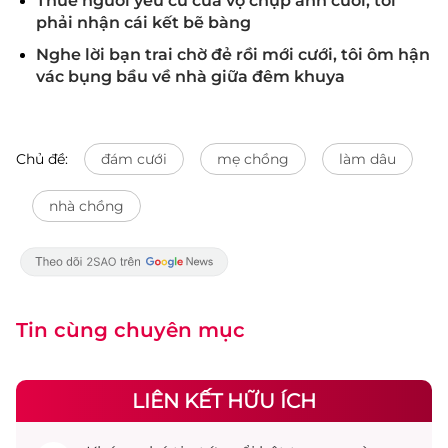
Thuê người yêu cũ của vợ chụp ảnh cưới, tôi
phải nhận cái kết bẽ bàng
Nghe lời bạn trai chờ đẻ rồi mới cưới, tôi ôm hận
vác bụng bầu về nhà giữa đêm khuya
Chủ đề:
đám cưới
mẹ chồng
làm dâu
nhà chồng
Tin cùng chuyên mục
LIÊN KẾT HỮU ÍCH