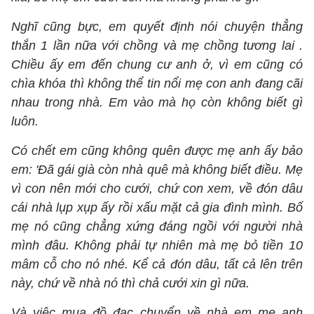
Nghĩ cũng bực, em quyết định nói chuyện thẳng
thắn 1 lần nữa với chồng và mẹ chồng tương lai .
Chiều ấy em đến chung cư anh ở, vì em cũng có
chìa khóa thì không thể tin nổi mẹ con anh đang cãi
nhau trong nhà. Em vào mà họ còn không biết gì
luôn.
Có chết em cũng không quên được mẹ anh ấy bảo
em: 'Đã gái già còn nhà quê mà không biết điều. Mẹ
vì con nên mới cho cưới, chứ con xem, về đón dâu
cái nhà lụp xụp ấy rồi xấu mặt cả gia đình mình. Bố
mẹ nó cũng chẳng xứng đáng ngồi với người nhà
mình đâu. Không phải tự nhiên mà mẹ bỏ tiền 10
mâm cỗ cho nó nhé. Kể cả đón dâu, tất cả lên trên
này, chứ về nhà nó thì chả cưới xin gì nữa.
Và việc mua đồ đạc chuyển về nhà em mẹ anh