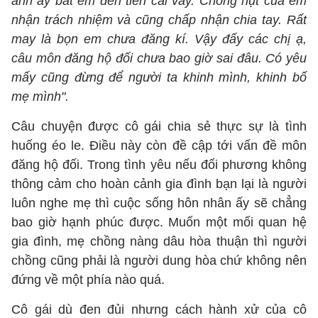
anh ấy bắt em đền tiền cái váy. Chồng hụt của em
nhận trách nhiệm và cũng chấp nhận chia tay. Rất
may là bọn em chưa đăng kí. Vậy đấy các chị ạ,
câu môn đăng hộ đối chưa bao giờ sai đâu. Có yêu
mấy cũng đừng để người ta khinh mình, khinh bố
mẹ mình".
Câu chuyện được cô gái chia sẻ thực sự là tình
huống éo le. Điều này còn đề cập tới vấn đề môn
đăng hộ đối. Trong tình yêu nếu đối phương không
thông cảm cho hoàn cảnh gia đình bạn lại là người
luôn nghe mẹ thì cuộc sống hôn nhân ấy sẽ chẳng
bao giờ hạnh phúc được. Muốn một mối quan hệ
gia đình, mẹ chồng nàng dâu hòa thuận thì người
chồng cũng phải là người dung hòa chứ không nên
đứng về một phía nào quá.
Cô gái dù đen đủi nhưng cách hành xử của cô