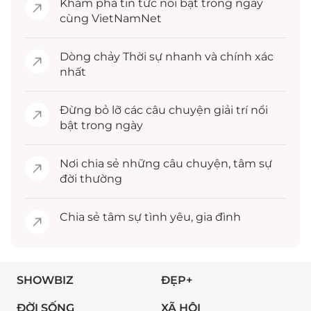
Khám phá
tin tức
nổi bật trong ngày
cùng VietNamNet
Dòng chảy
Thời sự
nhanh và chính xác
nhất
Đừng bỏ lỡ các câu chuyện
giải trí
nổi
bật trong ngày
Nơi chia sẻ những câu chuyện,
tâm sự
đời thường
Chia sẻ
tâm sự
tình yêu, gia đình
SHOWBIZ
ĐẸP+
ĐỜI SỐNG
XÃ HỘI