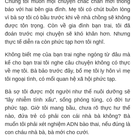
Chúng tôi muốn mọi chuyện chắc chắn mới thông
báo với hai bên gia đình. Mẹ tôi có chút buồn lòng
vì bà sợ tôi có bầu trước khi về nhà chồng sẽ không
được tôn trọng. Còn về gia đình bạn trai, tôi đã
đoán trước mọi chuyện sẽ khó khăn hơn. Nhưng
thực tế diễn ra còn phức tạp hơn tôi nghĩ.
Không biết mẹ của bạn trai nghe ngóng từ đâu mà
kể cho bạn trai tôi nghe câu chuyện không có thực
về mẹ tôi. Bà bảo trước đây, bố mẹ tôi ly hôn vì mẹ
tôi ngoại tình, có mối quan hệ xã hội phức tạp.
Bà sợ tôi được một người như thế nuôi dưỡng sẽ
"lây nhiễm tính xấu", sống phóng túng, có đời tư
phức tạp. Giờ tôi mang bầu, chưa rõ thực hư thế
nào, đứa trẻ có phải con cái nhà bà không? Bà
muốn tôi phải xét nghiệm ADN bào thai, nếu đúng là
con cháu nhà bà, bà mới cho cưới.