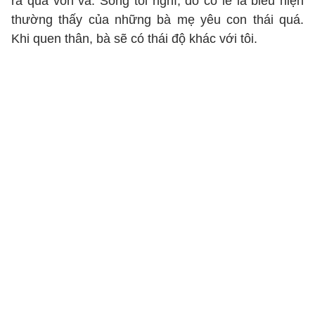
ra quá vồn vã. Song tôi nghĩ, đó có lẽ là biểu hiện
thường thấy của những bà mẹ yêu con thái quá.
Khi quen thân, bà sẽ có thái độ khác với tôi.