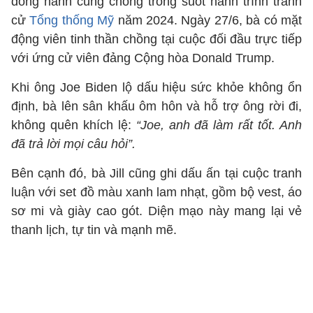
đồng hành cùng chồng trong suốt hành trình tranh
cử
Tổng thống Mỹ
năm 2024. Ngày 27/6, bà có mặt
động viên tinh thần chồng tại cuộc đối đầu trực tiếp
với ứng cử viên đảng Cộng hòa Donald Trump.
Khi ông Joe Biden lộ dấu hiệu sức khỏe không ổn
định, bà lên sân khấu ôm hôn và hỗ trợ ông rời đi,
không quên khích lệ:
“Joe, anh đã làm rất tốt. Anh
đã trả lời mọi câu hỏi”.
Bên cạnh đó, bà Jill cũng ghi dấu ấn tại cuộc tranh
luận với set đồ màu xanh lam nhạt, gồm bộ vest, áo
sơ mi và giày cao gót. Diện mạo này mang lại vẻ
thanh lịch, tự tin và mạnh mẽ.