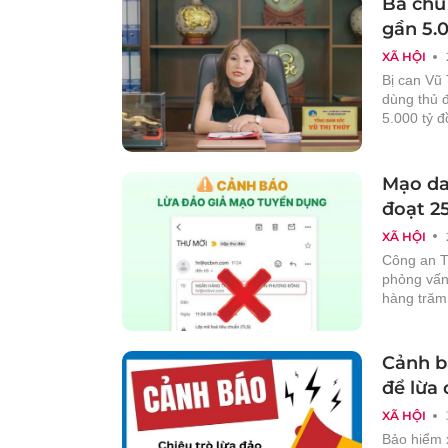
Bà chủ
gần 5.
XÃ HỘI
Bị can Vũ
dùng thủ 
5.000 tỷ đ
Mạo da
đoạt 2
XÃ HỘI
Công an T
phỏng vấn 
hàng trăm 
Cảnh b
để lừa
XÃ HỘI
Bảo hiểm 