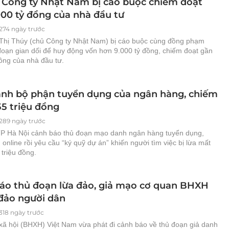
 Công ty Nhật Nam bị cáo buộc chiếm đoạt
000 tỷ đồng của nhà đầu tư
274 ngày trước
 Thị Thúy (chủ Công ty Nhật Nam) bị cáo buộc cùng đồng phạm
đoạn gian dối để huy động vốn hơn 9.000 tỷ đồng, chiếm đoạt gần
ồng của nhà đầu tư.
nh bộ phận tuyển dụng của ngân hàng, chiếm
55 triệu đồng
289 ngày trước
P Hà Nội cảnh báo thủ đoạn mạo danh ngân hàng tuyển dụng,
online rồi yêu cầu “ký quỹ dự án” khiến người tìm việc bị lừa mất
triệu đồng.
áo thủ đoạn lừa đảo, giả mạo cơ quan BHXH
 đảo người dân
318 ngày trước
xã hội (BHXH) Việt Nam vừa phát đi cảnh báo về thủ đoạn giả danh