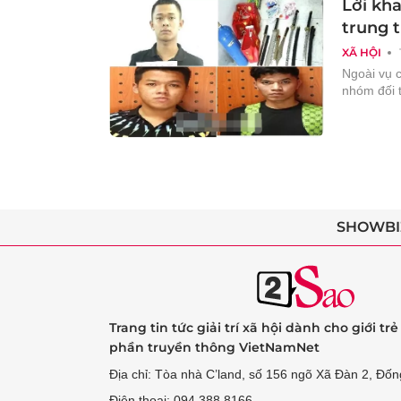
Lời kh
trung t
XÃ HỘI
Ngoài vụ c
nhóm đối 
SHOWBI
Trang tin tức giải trí xã hội dành cho giới tr
phần truyền thông VietNamNet
Địa chỉ: Tòa nhà C’land, số 156 ngõ Xã Đàn 2, Đốn
Điện thoại: 094 388 8166