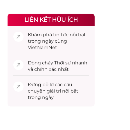
LIÊN KẾT HỮU ÍCH
Khám phá
tin tức
nổi bật
trong ngày cùng
VietNamNet
Dòng chảy
Thời sự
nhanh
và chính xác nhất
Đừng bỏ lỡ các câu
chuyện
giải trí
nổi bật
trong ngày