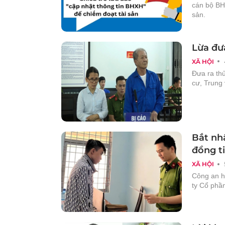
cán bộ BHX
sản.
Lừa đư
XÃ HỘI
Đưa ra thủ
cư, Trung 
Bắt nh
đồng t
XÃ HỘI
Công an h
ty Cổ phần