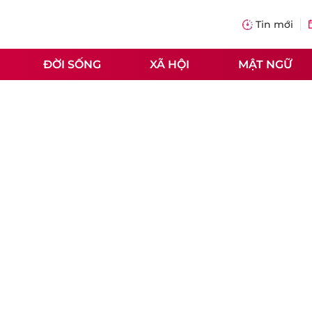
Tin mới
ĐỜI SỐNG
XÃ HỘI
MẬT NGỮ