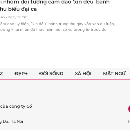
ai nhóm đối tượng cầm đao 'xin đểu' bánh
hu biếu đại ca
1453 ngày trước
ầm đao uy hiếp, "xin đểu" bánh trung thu gây xôn xao dư luận,
tượng khai nhận đã thực hiện một số vụ tương tự trước đó.
Z
ĐẸP+
ĐỜI SỐNG
XÃ HỘI
MẬT NGỮ
ẻ của công ty Cổ
g Đa, Hà Nội