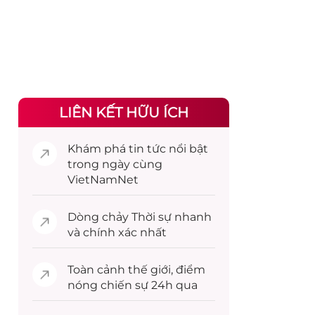
LIÊN KẾT HỮU ÍCH
Khám phá
tin tức
nổi bật
trong ngày cùng
VietNamNet
Dòng chảy
Thời sự
nhanh
và chính xác nhất
Toàn cảnh
thế giới
, điểm
nóng chiến sự 24h qua