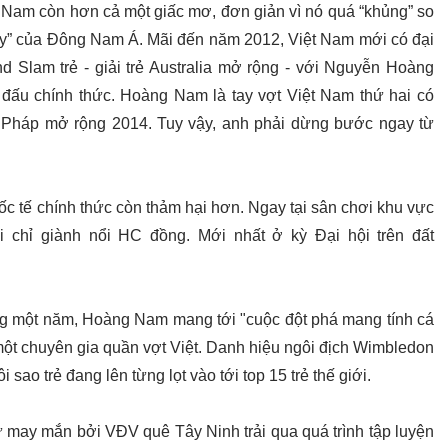
a Nam còn hơn cả một giấc mơ, đơn giản vì nó quá “khủng” so
áy” của Đông Nam Á. Mãi đến năm 2012, Việt Nam mới có đại
d Slam trẻ - giải trẻ Australia mở rộng - với Nguyễn Hoàng
đấu chính thức. Hoàng Nam là tay vợt Việt Nam thứ hai có
i Pháp mở rộng 2014. Tuy vậy, anh phải dừng bước ngay từ
ốc tế chính thức còn thảm hại hơn. Ngay tại sân chơi khu vực
chỉ giành nổi HC đồng. Mới nhất ở kỳ Đại hội trên đất
úng một năm, Hoàng Nam mang tới "cuộc đột phá mang tính cá
 một chuyên gia quần vợt Việt. Danh hiệu ngôi địch Wimbledon
 sao trẻ đang lên từng lọt vào tới top 15 trẻ thế giới.
ay mắn bởi VĐV quê Tây Ninh trải qua quá trình tập luyện