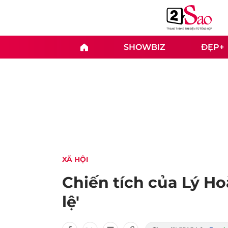
SHOWBIZ
ĐẸP+
XÃ HỘI
Chiến tích của Lý H
lệ'