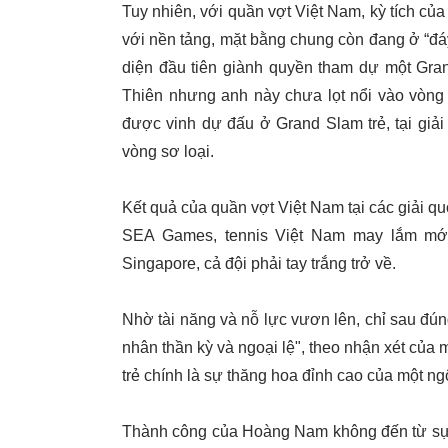
Tuy nhiên, với quần vợt Việt Nam, kỳ tích củ
với nền tảng, mặt bằng chung còn đang ở “đ
diện đầu tiên giành quyền tham dự một Gran
Thiên nhưng anh này chưa lọt nổi vào vòng 
được vinh dự đấu ở Grand Slam trẻ, tại giả
vòng sơ loại.
Kết quả của quần vợt Việt Nam tại các giải qu
SEA Games, tennis Việt Nam may lắm mới 
Singapore, cả đội phải tay trắng trở về.
Nhờ tài năng và nỗ lực vươn lên, chỉ sau đ
nhân thần kỳ và ngoại lệ", theo nhận xét của
trẻ chính là sự thăng hoa đỉnh cao của một ngôi
Thành công của Hoàng Nam không đến từ sự m