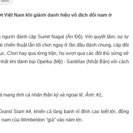
ợt Việt Nam khi giành danh hiệu vô địch đôi nam ở
người đánh cặp Sumit Nagal (Ấn Độ). Với quyết tâm, sự tự
ặt chiến thuật lẫn lối chơi ngay ở lần đầu đánh chung, cặp đôi
c. Chơi hay qua từng trận, họ vượt qua các đối thủ sừng sở
hất khi đánh bại Opelka (Mỹ) - Santillan (Nhật Bản) với cách
mang tính cá nhân thần kỳ và ngoại lệ. Ảnh: KL.
and Slam trẻ, khiến cả làng banh nỉ đỉnh cao biết tới, đồng
ôi nam của Wimbeldon “già” vào năm tới.