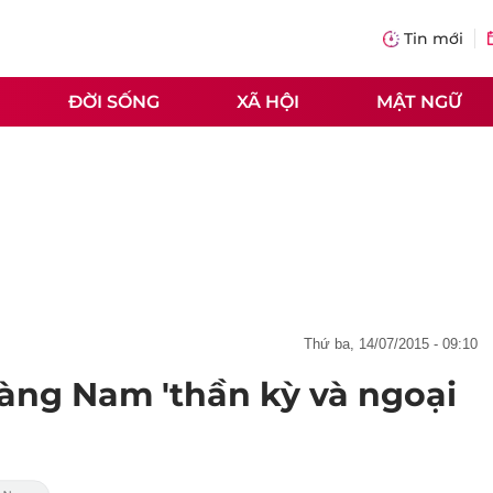
Tin mới
ĐỜI SỐNG
XÃ HỘI
MẬT NGỮ
thứ ba, 14/07/2015 - 09:10
oàng Nam 'thần kỳ và ngoại