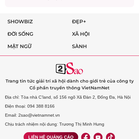
SHOWBIZ
ĐẸP+
ĐỜI SỐNG
XÃ HỘI
MẬT NGỮ
SÀNH
Trang tin tức giải trí xã hội dành cho giới trẻ của công ty
Cổ phần truyền thông VietNamNet
Địa chỉ: Tòa nhà C’land, số 156 ngõ Xã Đàn 2, Đống Đa, Hà Nội
Điện thoại: 094 388 8166
Email: 2sao@vietnamnet.vn
Chịu trách nhiệm nội dung: Trương Thị Minh Hưng
LIÊN HỆ QUẢNG CÁO