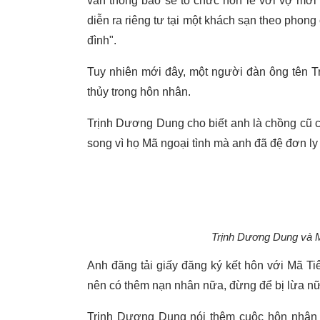
vẫn thông báo sẽ tổ chức hôn lễ với vợ mớ
diễn ra riêng tư tại một khách sạn theo phon
đình".
Tuy nhiên mới đây, một người đàn ông tên T
thủy trong hôn nhân.
Trịnh Dương Dung cho biết anh là chồng cũ c
song vì họ Mã ngoại tình mà anh đã đệ đơn ly
Trịnh Dương Dung và M
Anh đăng tải giấy đăng ký kết hôn với Mã T
nên có thêm nạn nhân nữa, đừng để bị lừa nữ
Trịnh Dương Dung nói thêm cuộc hôn nhân 