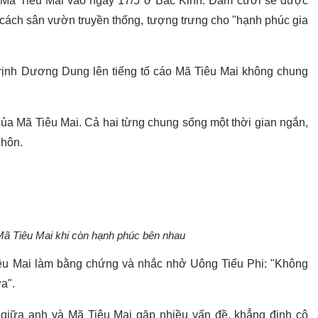
i Mã Tiêu Mai vào ngày 17/5 ở Bắc Kinh. Đám cưới sẽ được
g cách sân vườn truyền thống, tượng trưng cho "hạnh phúc gia
rịnh Dương Dung lên tiếng tố cáo Mã Tiêu Mai không chung
ủa Mã Tiêu Mai. Cả hai từng chung sống một thời gian ngắn,
 hôn.
ã Tiêu Mai khi còn hạnh phúc bên nhau
iêu Mai làm bằng chứng và nhắc nhở Uông Tiểu Phi: "Không
a".
giữa anh và Mã Tiêu Mai gặp nhiều vấn đề, khẳng định cô