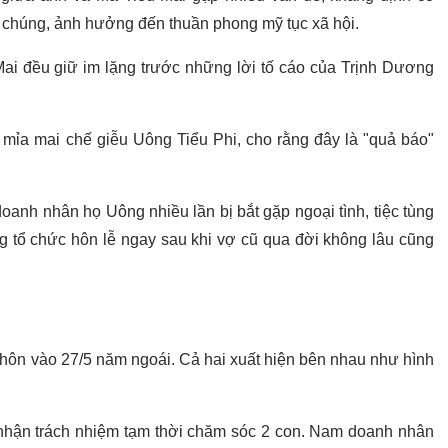
chúng, ảnh hưởng đến thuần phong mỹ tục xã hội.
Mai đều giữ im lặng trước những lời tố cáo của Trịnh Dương
 mỉa mai chế giễu Uông Tiểu Phi, cho rằng đây là "quả báo"
oanh nhân họ Uông nhiều lần bị bắt gặp ngoại tình, tiệc tùng
ng tổ chức hôn lễ ngay sau khi vợ cũ qua đời không lâu cũng
 hôn vào 27/5 năm ngoái. Cả hai xuất hiện bên nhau như hình
nhận trách nhiệm tạm thời chăm sóc 2 con. Nam doanh nhân