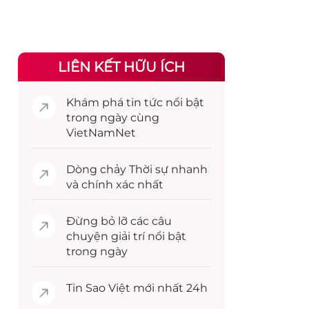
LIÊN KẾT HỮU ÍCH
Khám phá
tin tức
nổi bật
trong ngày cùng
VietNamNet
Dòng chảy
Thời sự
nhanh
và chính xác nhất
Đừng bỏ lỡ các câu
chuyện
giải trí
nổi bật
trong ngày
Tin
Sao Việt
mới nhất 24h