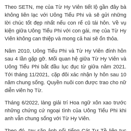
Theo SETN, mẹ của Từ Hy Viên tiết lộ gần đây bà
không liên lạc với Uông Tiểu Phi và sẽ gửi những
lời chúc tốt đẹp nhất nếu con rể cũ tái hôn. Về vụ
kiện giữa Uông Tiểu Phi với con gái, mẹ của Từ Hy
Viên không can thiệp và mong cả hai sẽ ổn thỏa.
Năm 2010, Uông Tiểu Phi và Từ Hy Viên đính hôn
sau 4 lần gặp gỡ. Mối quan hệ giữa Từ Hy Viên và
Uông Tiểu Phi bắt đầu lục đục từ giữa năm 2021.
Tới tháng 11/2021, cặp đôi xác nhận ly hôn sau 10
năm chung sống. Quyền nuôi con được trao cho nữ
diễn viên họ Từ.
Tháng 6/2022, làng giải trí Hoa ngữ xôn xao trước
những chứng cứ ngoại tình của Uông Tiểu Phi khi
anh vẫn chung sống với Từ Hy Viên.
Theo đó, tay săn ảnh nổi tiếng Cát Tư Tề liên tục