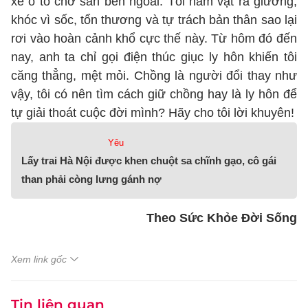
xe ô tô chờ sẵn bên ngoài. Tôi nằm vật ra giường,
khóc vì sốc, tổn thương và tự trách bản thân sao lại
rơi vào hoàn cảnh khổ cực thế này. Từ hôm đó đến
nay, anh ta chỉ gọi điện thúc giục ly hôn khiến tôi
căng thẳng, mệt mỏi. Chồng là người đổi thay như
vậy, tôi có nên tìm cách giữ chồng hay là ly hôn để
tự giải thoát cuộc đời mình? Hãy cho tôi lời khuyên!
Yêu
Lấy trai Hà Nội được khen chuột sa chĩnh gạo, cô gái
than phải còng lưng gánh nợ
Theo Sức Khỏe Đời Sống
Xem link gốc
Tin liên quan