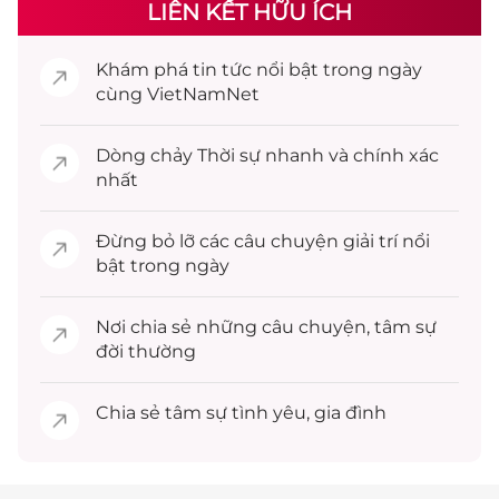
LIÊN KẾT HỮU ÍCH
Khám phá
tin tức
nổi bật trong ngày
cùng VietNamNet
Dòng chảy
Thời sự
nhanh và chính xác
nhất
Đừng bỏ lỡ các câu chuyện
giải trí
nổi
bật trong ngày
Nơi chia sẻ những câu chuyện,
tâm sự
đời thường
Chia sẻ
tâm sự
tình yêu, gia đình