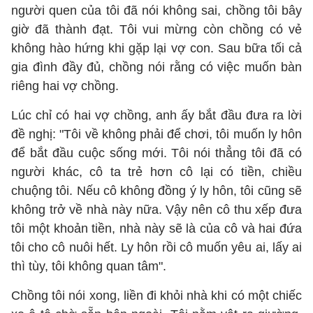
người quen của tôi đã nói không sai, chồng tôi bây
giờ đã thành đạt. Tôi vui mừng còn chồng có vẻ
không hào hứng khi gặp lại vợ con. Sau bữa tối cả
gia đình đầy đủ, chồng nói rằng có việc muốn bàn
riêng hai vợ chồng.
Lúc chỉ có hai vợ chồng, anh ấy bắt đầu đưa ra lời
đề nghị: "Tôi về không phải để chơi, tôi muốn ly hôn
để bắt đầu cuộc sống mới. Tôi nói thẳng tôi đã có
người khác, cô ta trẻ hơn cô lại có tiền, chiều
chuộng tôi. Nếu cô không đồng ý ly hôn, tôi cũng sẽ
không trở về nhà này nữa. Vậy nên cô thu xếp đưa
tôi một khoản tiền, nhà này sẽ là của cô và hai đứa
tôi cho cô nuôi hết. Ly hôn rồi cô muốn yêu ai, lấy ai
thì tùy, tôi không quan tâm".
Chồng tôi nói xong, liền đi khỏi nhà khi có một chiếc