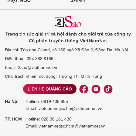
MẬT NGỮ
SÀNH
Trang tin tức giải trí xã hội dành cho giới trẻ của công ty
Cổ phần truyền thông VietNamNet
Địa chỉ: Tòa nhà C’land, số 156 ngõ Xã Đàn 2, Đống Đa, Hà Nội
Điện thoại: 094 388 8166
Email: 2sao@vietnamnet.vn
Chịu trách nhiệm nội dung: Trương Thị Minh Hưng
LIÊN HỆ QUẢNG CÁO
Hà Nội
Hotline:
0919 405 885
Email: vietnamnetjsc.hn@vietnamnet.vn
TP. HCM
Hotline:
028 38 181 436
Email: vietnamnetjsc.hcm@vietnamnet.vn