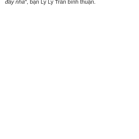
đấy nha
", bạn Ly Ly Trần bình thuận.