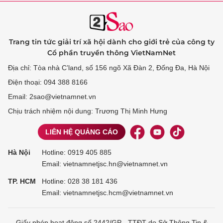
Trang tin tức giải trí xã hội dành cho giới trẻ của công ty
Cổ phần truyền thông VietNamNet
Địa chỉ: Tòa nhà C’land, số 156 ngõ Xã Đàn 2, Đống Đa, Hà Nội
Điện thoại: 094 388 8166
Email: 2sao@vietnamnet.vn
Chịu trách nhiệm nội dung: Trương Thị Minh Hưng
LIÊN HỆ QUẢNG CÁO
Hà Nội
Hotline:
0919 405 885
Email: vietnamnetjsc.hn@vietnamnet.vn
TP. HCM
Hotline:
028 38 181 436
Email: vietnamnetjsc.hcm@vietnamnet.vn
Giấy phép hoạt động số 2442/GP - TTĐT do Sở Thông Tin &