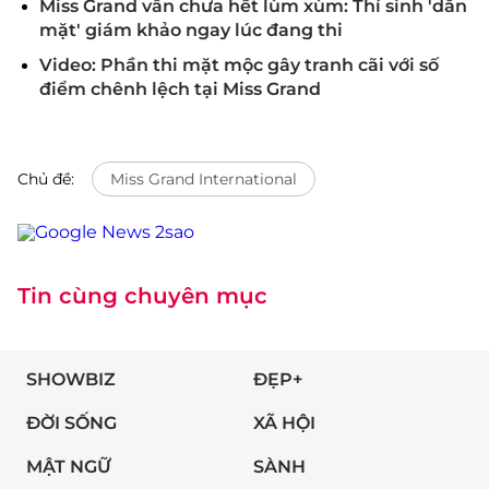
Miss Grand vẫn chưa hết lùm xùm: Thí sinh 'dằn
mặt' giám khảo ngay lúc đang thi
Video: Phần thi mặt mộc gây tranh cãi với số
điểm chênh lệch tại Miss Grand
Chủ đề:
Miss Grand International
Tin cùng chuyên mục
SHOWBIZ
ĐẸP+
ĐỜI SỐNG
XÃ HỘI
MẬT NGỮ
SÀNH