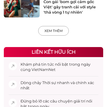
Con gái 'bom gợi cảm gốc
Việt' gây tranh cãi với style
'thả vòng 1 tự nhiên'
XEM THÊM
LIÊN KẾT HỮU ÍCH
Khám phá
tin tức
nổi bật trong ngày
cùng VietNamNet
Dòng chảy
Thời sự
nhanh và chính xác
nhất
Đừng bỏ lỡ các câu chuyện
giải trí
nổi
bật trong ngày