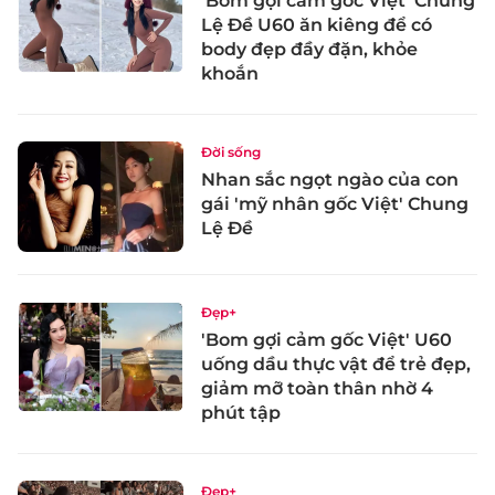
'Bom gợi cảm gốc Việt' Chung
Lệ Đề U60 ăn kiêng để có
body đẹp đầy đặn, khỏe
khoắn
Đời sống
Nhan sắc ngọt ngào của con
gái 'mỹ nhân gốc Việt' Chung
Lệ Đề
Đẹp+
'Bom gợi cảm gốc Việt' U60
uống dầu thực vật để trẻ đẹp,
giảm mỡ toàn thân nhờ 4
phút tập
Đẹp+