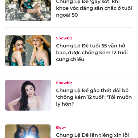
Chung Lệ Đề 'gây sốt' khi
khoe vóc dáng săn chắc ở tuổi
ngoài 50
Showbiz
Chung Lệ Đề tuổi 55 vẫn hở
bạo, được chồng kém 12 tuổi
cưng chiều
Showbiz
Chung Lệ Đề gào thét đòi bỏ
'chồng kém 12 tuổi': 'Tôi muốn
ly hôn!'
Đẹp+
Chung Lệ Đề lên tiếng xin lỗi