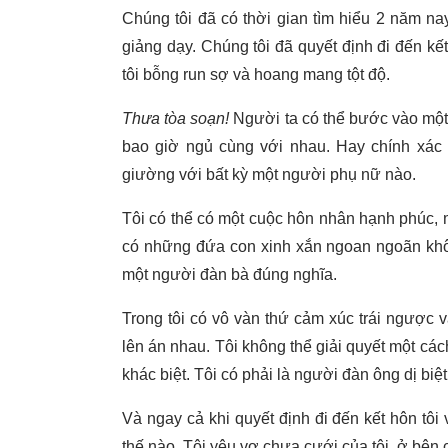
Chúng tôi đã có thời gian tìm hiểu 2 năm nay
giảng dạy. Chúng tôi đã quyết định đi đến kết
tôi bỗng run sợ và hoang mang tột độ.
Thưa tòa soạn!
Người ta có thể bước vào một 
bao giờ ngủ cùng với nhau. Hay chính xác h
giường với bất kỳ một người phụ nữ nào.
Tôi có thể có một cuộc hôn nhân hạnh phúc, 
có những đứa con xinh xắn ngoan ngoãn khôn
một người đàn bà đúng nghĩa.
Trong tôi có vô vàn thứ cảm xúc trái ngược 
lên án nhau. Tôi không thể giải quyết một các
khác biệt. Tôi có phải là người đàn ông dị bi
Và ngay cả khi quyết định đi đến kết hôn tôi
thế nào. Tôi yêu vợ chưa cưới của tôi, ở bên 