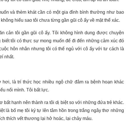
 muốn và thèm khát cần có một gia đình bình thường như bao
không hiểu sao tôi chưa từng gần gũi cô ấy về mặt thể xác.
n cản tôi gần gũi cô ấy. Tôi không hình dung được chuyện
g biết tôi có thực sự mong muốn để đi đến những cảm xúc đó
cuộc hôn nhân nhưng tôi có thể ngủ với cô ấy với tư cách là
rí nhất.
ở hơi, là trí thức học nhiều ngộ chữ đâm ra bệnh hoạn khác
ểu nổi mình. Tôi bất lực.
hơ bất hạnh nên thành ra tôi dị biệt so với những đứa trẻ khác.
iệt là bố mẹ tôi ký tự lên tâm hồn trong trắng ngây thơ những
ch thích vết thương lại hở hoác, lại chảy máu.