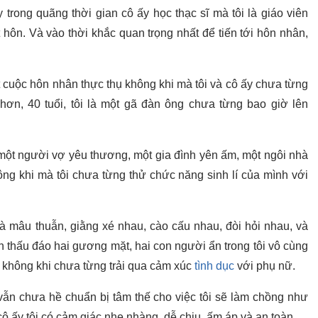
 trong quãng thời gian cô ấy học thạc sĩ mà tôi là giáo viên
 hôn. Và vào thời khắc quan trọng nhất để tiến tới hôn nhân,
cuộc hôn nhân thực thụ không khi mà tôi và cô ấy chưa từng
ơn, 40 tuổi, tôi là một gã đàn ông chưa từng bao giờ lên
một người vợ yêu thương, một gia đình yên ấm, một ngôi nhà
g khi mà tôi chưa từng thử chức năng sinh lí của mình với
và mâu thuẫn, giằng xé nhau, cào cấu nhau, đòi hỏi nhau, và
h thấu đáo hai gương mặt, hai con người ẩn trong tôi vô cùng
ệt không khi chưa từng trải qua cảm xúc
tình dục
với phụ nữ.
 vẫn chưa hề chuẩn bị tâm thế cho việc tôi sẽ làm chồng như
cô ấy tôi có cảm giác nhẹ nhàng, dễ chịu, ấm áp và an toàn.