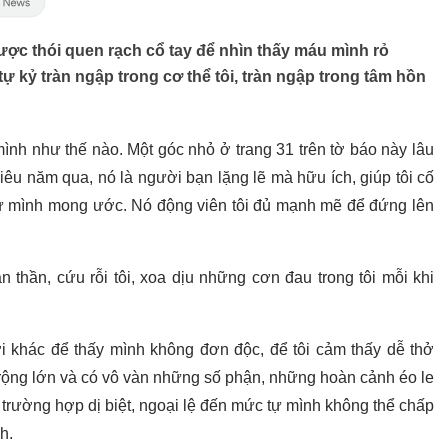
ược thói quen rạch cổ tay để nhìn thấy máu mình rỏ
tự kỷ tràn ngập trong cơ thể tôi, tràn ngập trong tâm hồn
ình như thế nào. Một góc nhỏ ở trang 31 trên tờ báo này lâu
iêu năm qua, nó là người bạn lặng lẽ mà hữu ích, giúp tôi cố
ư mình mong ước. Nó động viên tôi đủ mạnh mẽ để đứng lên
 thần, cứu rỗi tôi, xoa dịu những cơn đau trong tôi mỗi khi
i khác để thấy mình không đơn độc, để tôi cảm thấy dễ thở
i rộng lớn và có vô vàn những số phận, những hoàn cảnh éo le
 trường hợp dị biệt, ngoại lệ đến mức tự mình không thể chấp
h.