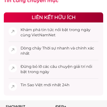
Tin cùng chuyên mục
LIÊN KẾT HỮU ÍCH
Khám phá
tin tức
nổi bật trong ngày
cùng VietNamNet
Dòng chảy
Thời sự
nhanh và chính xác
nhất
Đừng bỏ lỡ các câu chuyện
giải trí
nổi
bật trong ngày
Tin
Sao Việt
mới nhất 24h
SHOWBIZ
ĐẸP+