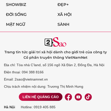
SHOWBIZ
ĐẸP+
ĐỜI SỐNG
XÃ HỘI
MẬT NGỮ
SÀNH
Trang tin tức giải trí xã hội dành cho giới trẻ của công ty
Cổ phần truyền thông VietNamNet
Địa chỉ: Tòa nhà C’land, số 156 ngõ Xã Đàn 2, Đống Đa, Hà Nội
Điện thoại: 094 388 8166
Email: 2sao@vietnamnet.vn
Chịu trách nhiệm nội dung: Trương Thị Minh Hưng
LIÊN HỆ QUẢNG CÁO
Hà Nội
Hotline:
0919 405 885