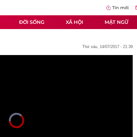
Tin mới
ĐỜI SỐNG
XÃ HỘI
MẬT NGỮ
thứ sáu, 14/07/2017 - 21:39