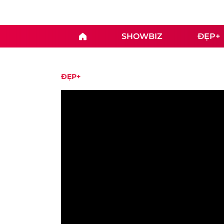
SHOWBIZ
ĐẸP+
ĐẸP+