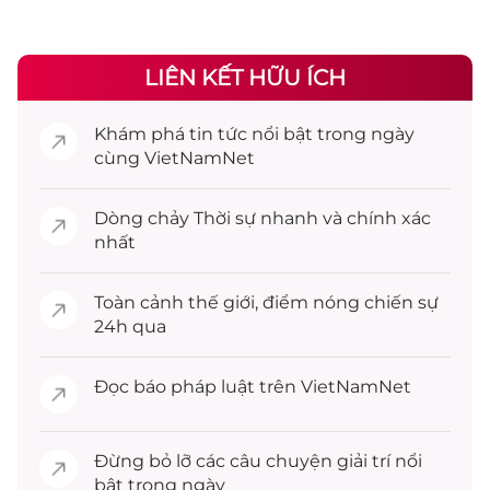
LIÊN KẾT HỮU ÍCH
Khám phá
tin tức
nổi bật trong ngày
cùng VietNamNet
Dòng chảy
Thời sự
nhanh và chính xác
nhất
Toàn cảnh
thế giới
, điểm nóng chiến sự
24h qua
Đọc
báo pháp luật
trên VietNamNet
Đừng bỏ lỡ các câu chuyện
giải trí
nổi
bật trong ngày