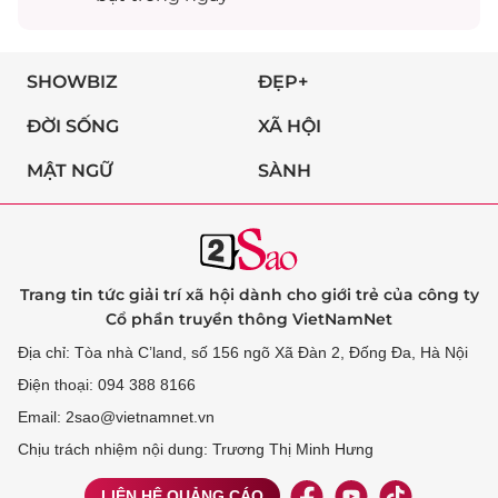
SHOWBIZ
ĐẸP+
ĐỜI SỐNG
XÃ HỘI
MẬT NGỮ
SÀNH
Trang tin tức giải trí xã hội dành cho giới trẻ của công ty
Cổ phần truyền thông VietNamNet
Địa chỉ: Tòa nhà C’land, số 156 ngõ Xã Đàn 2, Đống Đa, Hà Nội
Điện thoại: 094 388 8166
Email: 2sao@vietnamnet.vn
Chịu trách nhiệm nội dung: Trương Thị Minh Hưng
LIÊN HỆ QUẢNG CÁO