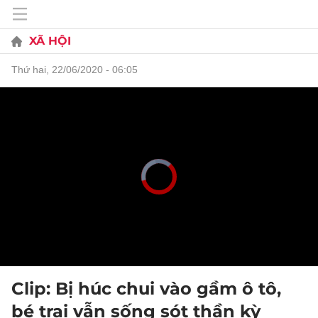
XÃ HỘI
thứ hai, 22/06/2020 - 06:05
Clip: Bị húc chui vào gầm ô tô,
bé trai vẫn sống sót thần kỳ