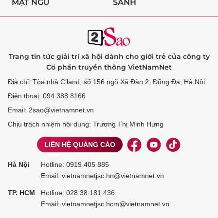
MẬT NGỮ
SÀNH
Trang tin tức giải trí xã hội dành cho giới trẻ của công ty
Cổ phần truyền thông VietNamNet
Địa chỉ: Tòa nhà C’land, số 156 ngõ Xã Đàn 2, Đống Đa, Hà Nội
Điện thoại: 094 388 8166
Email: 2sao@vietnamnet.vn
Chịu trách nhiệm nội dung: Trương Thị Minh Hưng
LIÊN HỆ QUẢNG CÁO
Hà Nội
Hotline:
0919 405 885
Email: vietnamnetjsc.hn@vietnamnet.vn
TP. HCM
Hotline:
028 38 181 436
Email: vietnamnetjsc.hcm@vietnamnet.vn