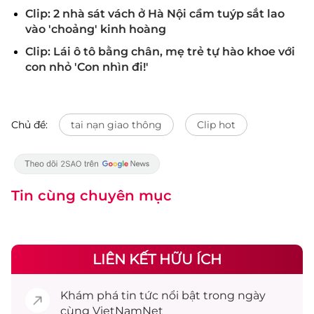
Clip: 2 nhà sát vách ở Hà Nội cầm tuýp sắt lao
vào 'choảng' kinh hoàng
Clip: Lái ô tô bằng chân, mẹ trẻ tự hào khoe với
con nhỏ 'Con nhìn đi!'
Chủ đề:
tai nạn giao thông
Clip hot
Tin cùng chuyên mục
LIÊN KẾT HỮU ÍCH
Khám phá
tin tức
nổi bật trong ngày
cùng VietNamNet