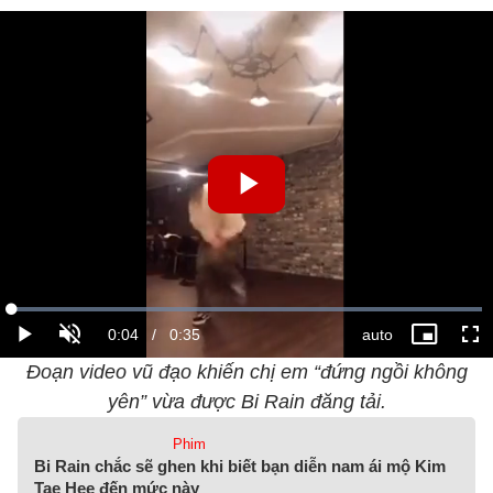
Đoạn video vũ đạo khiến chị em “đứng ngồi không
yên” vừa được Bi Rain đăng tải.
Phim
Bi Rain chắc sẽ ghen khi biết bạn diễn nam ái mộ Kim
Tae Hee đến mức này