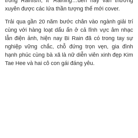
trong
Rainism
,
It’ Raining
…đến nay vẫn thường
xuyên được các lứa thần tượng thế mới cover.
Trải qua gần 20 năm bước chân vào ngành giải trí
cùng với hàng loạt dấu ấn ở cả lĩnh vực âm nhạc
lẫn điện ảnh, hiện nay Bi Rain đã có trong tay sự
nghiệp vững chắc, chỗ đứng trọn vẹn, gia đình
hạnh phúc cùng bà xã là nữ diễn viên xinh đẹp Kim
Tae Hee và hai cô con gái đáng yêu.