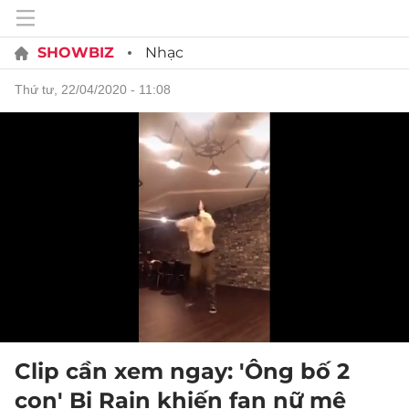
SHOWBIZ
Nhạc
thứ tư, 22/04/2020 - 11:08
Clip cần xem ngay: 'Ông bố 2
con' Bi Rain khiến fan nữ mê