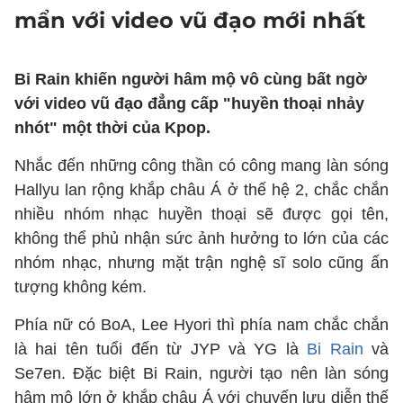
mẩn với video vũ đạo mới nhất
Bi Rain khiến người hâm mộ vô cùng bất ngờ
với video vũ đạo đẳng cấp "huyền thoại nhảy
nhót" một thời của Kpop.
Nhắc đến những công thần có công mang làn sóng
Hallyu lan rộng khắp châu Á ở thế hệ 2, chắc chắn
nhiều nhóm nhạc huyền thoại sẽ được gọi tên,
không thể phủ nhận sức ảnh hưởng to lớn của các
nhóm nhạc, nhưng mặt trận nghệ sĩ solo cũng ấn
tượng không kém.
Phía nữ có BoA, Lee Hyori thì phía nam chắc chắn
là hai tên tuổi đến từ JYP và YG là
Bi Rain
và
Se7en. Đặc biệt Bi Rain, người tạo nên làn sóng
hâm mộ lớn ở khắp châu Á với chuyến lưu diễn thế