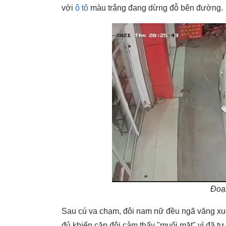
với
ô tô
màu trắng đang dừng đỗ bên đường.
Đoạn
Sau cú va chạm, đôi nam nữ đều ngã văng x
đủ khiến cặp đôi cảm thấy "muối mặt" vì đã t