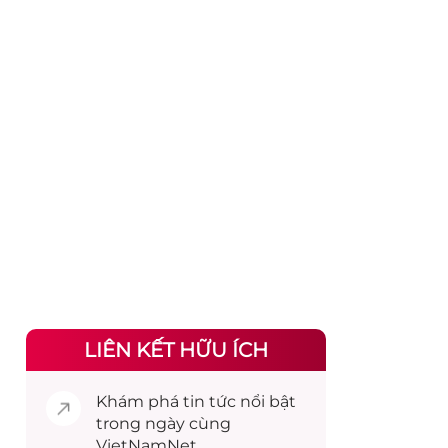
LIÊN KẾT HỮU ÍCH
Khám phá
tin tức
nổi bật
trong ngày cùng
VietNamNet