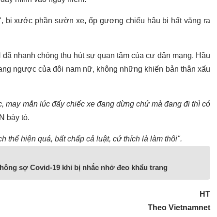
n", bị xước phần sườn xe, ốp gương chiếu hậu bị hất văng ra
 đã nhanh chóng thu hút sự quan tâm của cư dân mạng. Hầu
 ngang ngược của đôi nam nữ, không những khiến bản thân xấu
ác, may mắn lúc đấy chiếc xe đang dừng chứ mà đang đi thì có
N bày tỏ.
h thể hiện quá, bất chấp cả luật, cứ thích là làm thôi".
không sợ Covid-19 khi bị nhắc nhở đeo khẩu trang
HT
Theo Vietnamnet