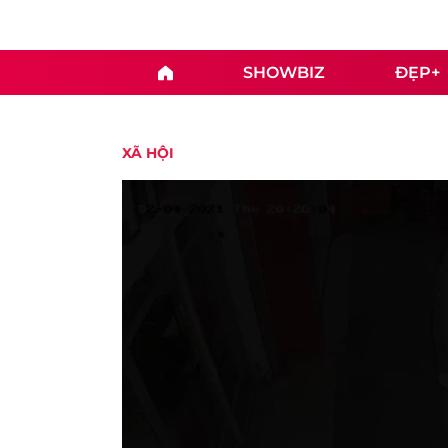
SHOWBIZ
ĐẸP+
XÃ HỘI