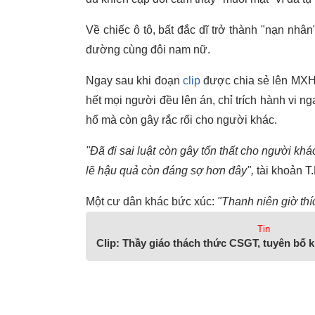
Về chiếc ô tô, bất đắc dĩ trở thành "nạn nhâ
đường cùng đôi nam nữ.
Ngay sau khi đoạn
clip
được chia sẻ lên MXH
hết mọi người đều lên án, chỉ trích hành vi
hổ mà còn gây rắc rối cho người khác.
"Đã đi sai luật còn gây tổn thất cho người kh
lẽ hậu quả còn đáng sợ hơn đây",
tài khoản T.
Một cư dân khác bức xúc:
"Thanh niên giờ thíc
Tin
Clip: Thầy giáo thách thức CSGT, tuyên bố 