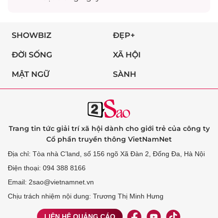
SHOWBIZ
ĐẸP+
ĐỜI SỐNG
XÃ HỘI
MẬT NGỮ
SÀNH
Trang tin tức giải trí xã hội dành cho giới trẻ của công ty
Cổ phần truyền thông VietNamNet
Địa chỉ: Tòa nhà C’land, số 156 ngõ Xã Đàn 2, Đống Đa, Hà Nội
Điện thoại: 094 388 8166
Email: 2sao@vietnamnet.vn
Chịu trách nhiệm nội dung: Trương Thị Minh Hưng
LIÊN HỆ QUẢNG CÁO