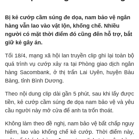
Bị kẻ cướp cầm súng đe dọa, nam bảo vệ ngân
hàng vẫn lao vào vật lộn, khống chế. Nhiều
người có mặt thời điểm đó cũng đến hỗ trợ, bắt
giữ kẻ gây án.
Tối 18/4, mạng xã hội lan truyền clip ghi lại toàn bộ
quá trình vụ cướp xảy ra tại Phòng giao dịch ngân
hàng Sacombank, ở thị trấn Lai Uyên, huyện Bàu
Bàng, tỉnh Bình Dương.
Theo nội dung clip dài gần 5 phút, sau khi lấy được
tiền, kẻ cướp cầm súng đe dọa nam bảo vệ và yêu
cầu người này mở cửa để anh ta trốn thoát.
Không làm theo đề nghị, nam bảo vệ bất chấp nguy
hiểm, lao vào khống chế kẻ cướp. Thời điểm này,