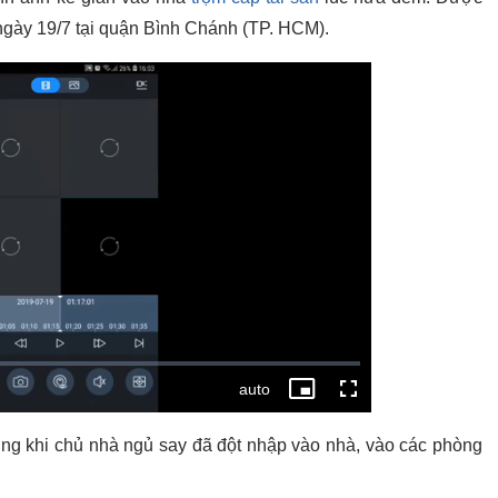
t ngày 19/7 tại quận Bình Chánh (TP. HCM).
ụng khi chủ nhà ngủ say đã đột nhập vào nhà, vào các phòng