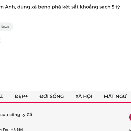
im Anh, dùng xà beng phá két sắt khoắng sạch 5 tỷ
Z
ĐẸP+
ĐỜI SỐNG
XÃ HỘI
MẬT NGỮ
ẻ của công ty Cổ
g Đa, Hà Nội