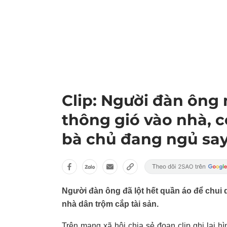
Clip: Người đàn ông 
thông gió vào nhà, c
bà chủ đang ngủ sa
Người đàn ông đã lột hết quần áo để chui q
nhà dân trộm cắp tài sản.
Trên mạng xã hội chia sẻ đoạn clip ghi lại h