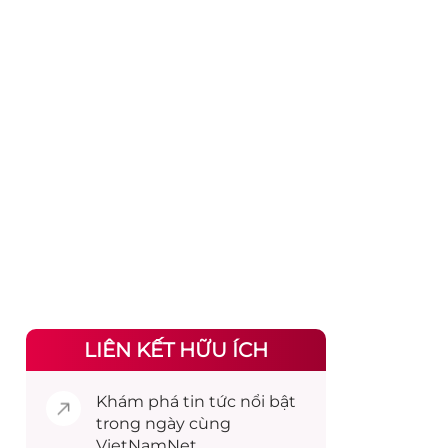
LIÊN KẾT HỮU ÍCH
Khám phá
tin tức
nổi bật
trong ngày cùng
VietNamNet