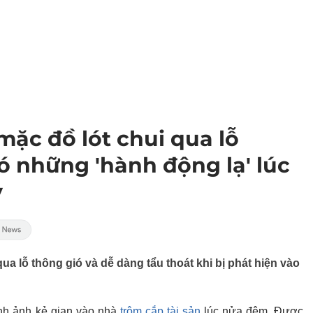
mặc đồ lót chui qua lỗ
ó những 'hành động lạ' lúc
y
ua lỗ thông gió và dễ dàng tẩu thoát khi bị phát hiện vào
ình ảnh kẻ gian vào nhà
trộm cắp tài sản
lúc nửa đêm. Được