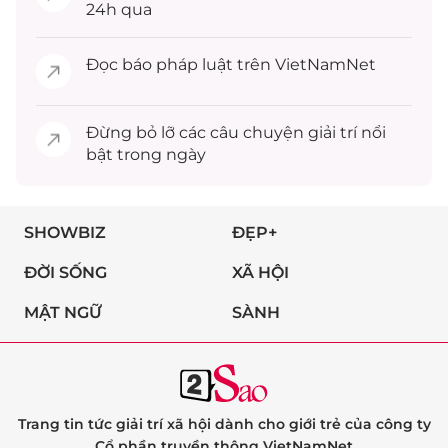
24h qua
Đọc
báo pháp luật
trên VietNamNet
Đừng bỏ lỡ các câu chuyện
giải trí
nổi
bật trong ngày
SHOWBIZ
ĐẸP+
ĐỜI SỐNG
XÃ HỘI
MẬT NGỮ
SÀNH
Trang tin tức giải trí xã hội dành cho giới trẻ của công ty
Cổ phần truyền thông VietNamNet