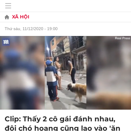
XÃ HỘI
thứ sáu, 11/12/2020 - 19:00
Clip: Thấy 2 cô gái đánh nhau,
đội chó hoang cũng lao vào 'ăn