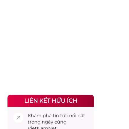
LIÊN KẾT HỮU ÍCH
Khám phá
tin tức
nổi bật
trong ngày cùng
VietNamNet