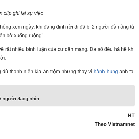
 clip ghi lại sự việc
ông xem ngày, khi đang định rời đi đã bị 2 người đàn ông từ
"lên bờ xuống ruộng".
về rất nhiều bình luận của cư dân mạng. Đa số đều hả hê khi
đời.
 dù thanh niên kia ăn trộm nhưng thay vì
hành hung
anh ta,
 5 người đang nhìn
HT
Theo Vietnamnet