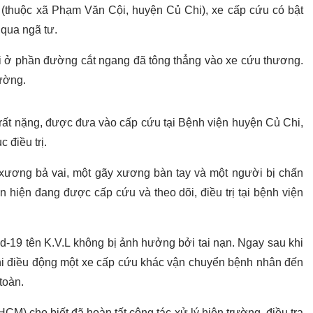
t (thuộc xã Phạm Văn Cội, huyện Củ Chi), xe cấp cứu có bật
 qua ngã tư.
 tới ở phần đường cắt ngang đã tông thẳng vào xe cứu thương.
ường.
g rất nặng, được đưa vào cấp cứu tại Bệnh viện huyện Củ Chi,
 điều trị.
y xương bả vai, một gãy xương bàn tay và một người bị chấn
 hiện đang được cấp cứu và theo dõi, điều trị tại bệnh viện
d-19 tên K.V.L không bị ảnh hưởng bởi tai nạn. Ngay sau khi
hi điều động một xe cấp cứu khác vận chuyển bệnh nhân đến
 toàn.
M) cho biết đã hoàn tất công tác xử lý hiện trường, điều tra