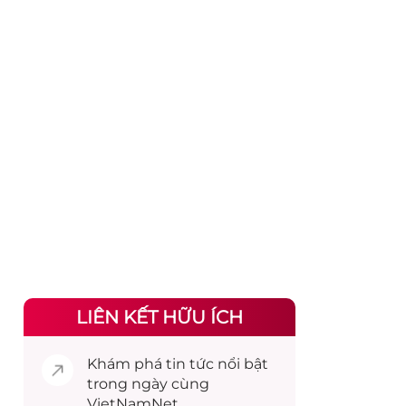
LIÊN KẾT HỮU ÍCH
Khám phá
tin tức
nổi bật
trong ngày cùng
VietNamNet