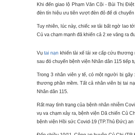
Khi đến giao lộ Phạm Văn Cội - Bùi Thị Điệ
đèn tín hiệu ưu tiên vượt đèn đỏ để di chuyển
Tuy nhiên, lúc này, chiếc xe tải bất ngờ lao
Cú va chạm mạnh đã khiến cả 2 xe văng ra đ
Vụ
tai nạn
khiến tài xế lái xe cấp cứu thươn
sau đó chuyển bệnh viện Nhân dân 115 tiếp tục
Trong 3 nhân viên y tế, có một người bị gã
thương phần mềm. Tất cả nhân viên bị tai nạn
Nhân dân 115.
Rất may tình trạng của bệnh nhân nhiễm Covi
vụ va chạm xảy ra, bệnh viện Dã chiến Củ C
bệnh viện Hồi sức Covid-19 (TP.Thủ Đức) an
Đến chiều 10/11, Công an huyện Củ Chi (TP HC