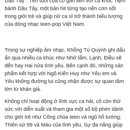
Dâu Tây". Tên tuổi của cô gắn liền với ca khúc Tiệm
bánh Dâu Tây, một bản hit từng tạo nên cơn sốt
trong giới trẻ và giúp nữ ca sĩ trở thành biểu tượng
của dòng nhạc teen-pop Việt Nam.
Trong sự nghiệp âm nhạc, Khổng Tú Quỳnh ghi dấu
ấn qua nhiều ca khúc như Nhớ lắm, Lạnh, Điều sẽ
đến hay Hai nửa tình yêu. Bên cạnh đó, những sản
phẩm kết hợp với Ngô Kiến Huy như Yêu em và
Yêu không đường lui cũng nhận được sự quan tâm
lớn từ khán giả.
Không chỉ hoạt động ở lĩnh vực ca hát, cô còn thử
sức với diễn xuất và tham gia một số bộ phim dành
cho giới trẻ như Công chúa teen và ngũ hổ tướng,
Thiên sứ 99 và Màu của tình yêu. Sự đa năng giúp