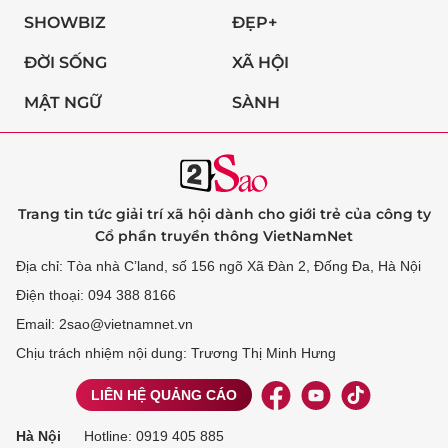
SHOWBIZ
ĐẸP+
ĐỜI SỐNG
XÃ HỘI
MẬT NGỮ
SÀNH
Trang tin tức giải trí xã hội dành cho giới trẻ của công ty
Cổ phần truyền thông VietNamNet
Địa chỉ: Tòa nhà C’land, số 156 ngõ Xã Đàn 2, Đống Đa, Hà Nội
Điện thoại: 094 388 8166
Email: 2sao@vietnamnet.vn
Chịu trách nhiệm nội dung: Trương Thị Minh Hưng
LIÊN HỆ QUẢNG CÁO
Hà Nội
Hotline:
0919 405 885