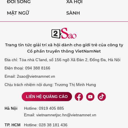
ĐỜI SỐNG
XÃ HỘI
MẬT NGỮ
SÀNH
Trang tin tức giải trí xã hội dành cho giới trẻ của công ty
Cổ phần truyền thông VietNamNet
Địa chỉ: Tòa nhà C’land, số 156 ngõ Xã Đàn 2, Đống Đa, Hà Nội
Điện thoại: 094 388 8166
Email: 2sao@vietnamnet.vn
Chịu trách nhiệm nội dung: Trương Thị Minh Hưng
LIÊN HỆ QUẢNG CÁO
Hà Nội
Hotline:
0919 405 885
Email: vietnamnetjsc.hn@vietnamnet.vn
TP. HCM
Hotline:
028 38 181 436