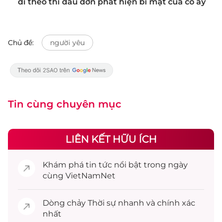
đi theo thì đau đớn phát hiện bí mật của cô ấy
Chủ đề:
người yêu
Tin cùng chuyên mục
LIÊN KẾT HỮU ÍCH
Khám phá
tin tức
nổi bật trong ngày
cùng VietNamNet
Dòng chảy
Thời sự
nhanh và chính xác
nhất