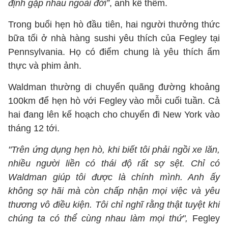
định gặp nhau ngoài đời”
, anh kể thêm.
Trong buổi hẹn hò đầu tiên, hai người thưởng thức
bữa tối ở nhà hàng sushi yêu thích của Fegley tại
Pennsylvania. Họ có điểm chung là yêu thích ẩm
thực và phim ảnh.
Waldman thường di chuyển quãng đường khoảng
100km để hẹn hò với Fegley vào mỗi cuối tuần. Cả
hai đang lên kế hoạch cho chuyến đi New York vào
tháng 12 tới.
"Trên ứng dụng hẹn hò, khi biết tôi phải ngồi xe lăn,
nhiều người liền có thái độ rất sợ sệt. Chỉ có
Waldman giúp tôi được là chính mình. Anh ấy
không sợ hãi mà còn chấp nhận mọi việc và yêu
thương vô điều kiện. Tôi chỉ nghĩ rằng thật tuyệt khi
chúng ta có thể cùng nhau làm mọi thứ",
Fegley