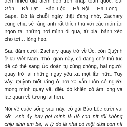
đến nhiều địa điểm đẹp trên khắp toàn quốc: Sài
Gòn – Đà Lạt – Bảo Lộc – Hà Nội – Hạ Long –
Sapa. Đó là chuỗi ngày thật đáng nhớ, Zachary
cũng chia sẻ rằng anh rất thích thú với các món ăn
ngon tại những nơi mình đi qua, từ bia, bánh xèo
cho tới… lòng heo.
Sau đám cưới, Zachary quay trở về Úc, còn Quỳnh
ở lại Việt Nam. Thời gian này, cô đang chờ thủ tục
để có thể sang Úc đoàn tụ cùng chồng, hai người
quay trở lại những ngày yêu xa một lần nữa. Tuy
vậy, Quỳnh biết rằng ở nơi xa vẫn luôn có người
mong mình quay về, điều đó khiến cô ấm lòng và
lạc quan về tương lai hơn.
Nói về cuộc sống sau này, cô gái Bảo Lộc cười vui
kể: "
Anh ấy hay gọi mình là đồ con nít rồi không
chịu sinh em bé, vì lý do là nhà có một đứa con nít