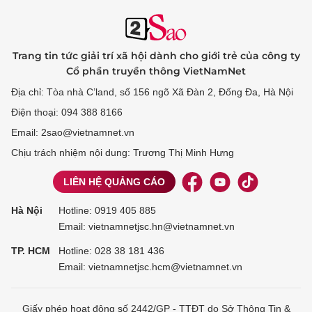
Trang tin tức giải trí xã hội dành cho giới trẻ của công ty
Cổ phần truyền thông VietNamNet
Địa chỉ: Tòa nhà C’land, số 156 ngõ Xã Đàn 2, Đống Đa, Hà Nội
Điện thoại: 094 388 8166
Email: 2sao@vietnamnet.vn
Chịu trách nhiệm nội dung: Trương Thị Minh Hưng
LIÊN HỆ QUẢNG CÁO
Hà Nội
Hotline:
0919 405 885
Email: vietnamnetjsc.hn@vietnamnet.vn
TP. HCM
Hotline:
028 38 181 436
Email: vietnamnetjsc.hcm@vietnamnet.vn
Giấy phép hoạt động số 2442/GP - TTĐT do Sở Thông Tin &