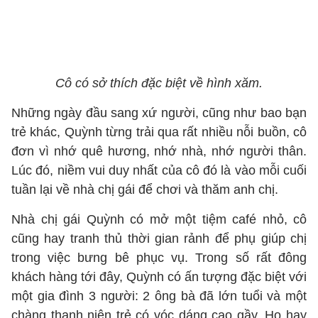
Cô có sở thích đặc biệt về hình xăm.
Những ngày đầu sang xứ người, cũng như bao bạn
trẻ khác, Quỳnh từng trải qua rất nhiều nỗi buồn, cô
đơn vì nhớ quê hương, nhớ nhà, nhớ người thân.
Lúc đó, niềm vui duy nhất của cô đó là vào mỗi cuối
tuần lại về nhà chị gái để chơi và thăm anh chị.
Nhà chị gái Quỳnh có mở một tiệm café nhỏ, cô
cũng hay tranh thủ thời gian rảnh để phụ giúp chị
trong việc bưng bê phục vụ. Trong số rất đông
khách hàng tới đây, Quỳnh có ấn tượng đặc biệt với
một gia đình 3 người: 2 ông bà đã lớn tuổi và một
chàng thanh niên trẻ có vóc dáng cao gầy. Họ hay