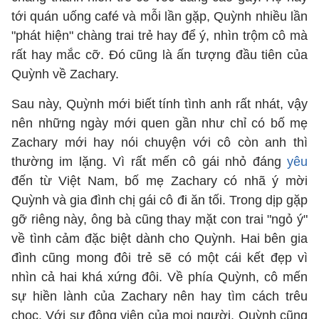
tới quán uống café và mỗi lần gặp, Quỳnh nhiều lần
"phát hiện" chàng trai trẻ hay để ý, nhìn trộm cô mà
rất hay mắc cỡ. Đó cũng là ấn tượng đầu tiên của
Quỳnh về Zachary.
Sau này, Quỳnh mới biết tính tình anh rất nhát, vậy
nên những ngày mới quen gần như chỉ có bố mẹ
Zachary mới hay nói chuyện với cô còn anh thì
thường im lặng. Vì rất mến cô gái nhỏ đáng
yêu
đến từ Việt Nam, bố mẹ Zachary có nhã ý mời
Quỳnh và gia đình chị gái cô đi ăn tối. Trong dịp gặp
gỡ riêng này, ông bà cũng thay mặt con trai "ngỏ ý"
về tình cảm đặc biệt dành cho Quỳnh. Hai bên gia
đình cũng mong đôi trẻ sẽ có một cái kết đẹp vì
nhìn cả hai khá xứng đôi. Về phía Quỳnh, cô mến
sự hiền lành của Zachary nên hay tìm cách trêu
chọc. Với sự động viên của mọi người, Quỳnh cũng