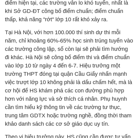
điểm hiện tại, các trường vẫn lo khó tuyển, nhất là
khi Sở GD-ĐT công bố điểm chuẩn; điểm chuẩn
thấp, khả năng "rớt" lớp 10 rất khó xảy ra.
Tại Hà Nội, với hơn 100.000 thí sinh dự thi mỗi
năm, chỉ khoảng 60%-65% học sinh trúng tuyển vào
các trường công lập, số còn lại sẽ phải tìm hướng
đi khác. Hà Nội sẽ công bố điểm thi và điểm chuẩn
vào lớp 10 từ ngày 4 đến 6-7. Hiệu trưởng một
trường THPT đóng tại quận Cầu Giấy nhấn mạnh
việc trượt lớp 10 không phải là dấu chấm hết, mà là
cơ hội để HS khám phá các con đường phù hợp
hơn với năng lực và sở thích cá nhân. Phụ huynh
cần tìm hiểu kỹ thông tin về các trường tư thục,
trung tâm GDTX hoặc trường nghề, đồng thời tham
khảo danh sách các cơ sở giáo dục uy tín.
Theo vị hiệu trưởng này, HS cũng cần được tư vấn