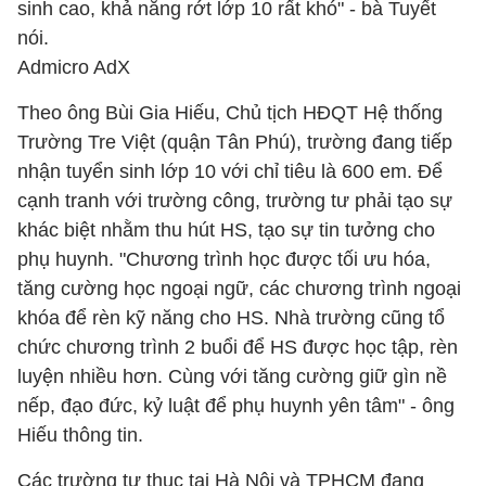
sinh cao, khả năng rớt lớp 10 rất khó" - bà Tuyết
nói.
Admicro AdX
Theo ông Bùi Gia Hiếu, Chủ tịch HĐQT Hệ thống
Trường Tre Việt (quận Tân Phú), trường đang tiếp
nhận tuyển sinh lớp 10 với chỉ tiêu là 600 em. Để
cạnh tranh với trường công, trường tư phải tạo sự
khác biệt nhằm thu hút HS, tạo sự tin tưởng cho
phụ huynh. "Chương trình học được tối ưu hóa,
tăng cường học ngoại ngữ, các chương trình ngoại
khóa để rèn kỹ năng cho HS. Nhà trường cũng tổ
chức chương trình 2 buổi để HS được học tập, rèn
luyện nhiều hơn. Cùng với tăng cường giữ gìn nề
nếp, đạo đức, kỷ luật để phụ huynh yên tâm" - ông
Hiếu thông tin.
Các trường tư thục tại Hà Nội và TPHCM đang