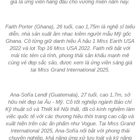
giá là ứng viên hàng đầu cho vương miện năm nay.
Faith Porter (Ghana), 26 tuổi, cao 1,75m là nghệ sĩ biểu
diễn, nhà sản xuất âm nhạc kiêm người mẫu Mỹ gốc
Ghana. Cô từng giữ danh hiệu Á hậu 1 Miss Earth USA
2022 và lọt Top 16 Miss USA 2022. Faith nổi bật với
mái tóc tém cá tính, phong thái sân khấu mạnh mẽ
cùng vẻ đẹp sắc sảo, được xem là ứng viên sáng giá
tại Miss Grand International 2025.
Ana-Sofía Lendl (Guatemala), 27 tuổi, cao 1,7m, sở
hữu nét đẹp lai Âu - Mỹ. Cô tốt nghiệp ngành Báo chí
Kỹ thuật số và Thiết kế Nội thất, đã có kinh nghiệm làm
việc quốc tế với các thương hiệu thời trang cao cấp và
xuất hiện trên các ấn phẩm như Vogue. Tại Miss Grand
International 2025, Ana-Sofía nổi bật với phong thái
chuyên nghiệp, khả năng ứng xử lưu loát và kỹ năng