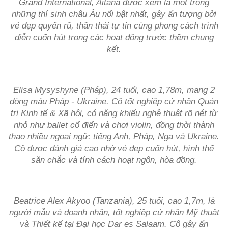
Grand International, Aitana được xem là một trong
những thí sinh châu Âu nổi bật nhất, gây ấn tượng bởi
vẻ đẹp quyến rũ, thần thái tự tin cùng phong cách trình
diễn cuốn hút trong các hoạt động trước thềm chung
kết.
Elisa Mysyshyne (Pháp), 24 tuổi, cao 1,78m, mang 2
dòng máu Pháp - Ukraine. Cô tốt nghiệp cử nhân Quản
trị Kinh tế & Xã hội, có năng khiếu nghệ thuật rõ nét từ
nhỏ như ballet cổ điển và chơi violin, đồng thời thành
thạo nhiều ngoại ngữ: tiếng Anh, Pháp, Nga và Ukraine.
Cô được đánh giá cao nhờ vẻ đẹp cuốn hút, hình thể
săn chắc và tính cách hoạt ngôn, hòa đồng.
Beatrice Alex Akyoo (Tanzania), 25 tuổi, cao 1,7m, là
người mẫu và doanh nhân, tốt nghiệp cử nhân Mỹ thuật
và Thiết kế tại Đại học Dar es Salaam. Cô gây ấn