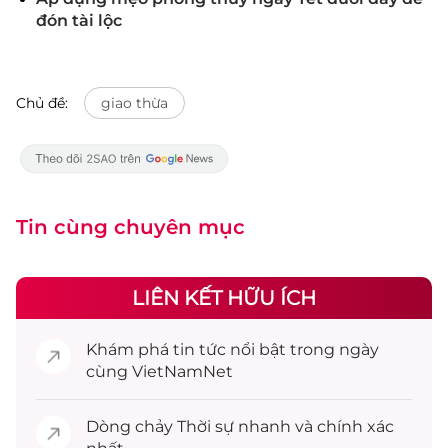
đón tài lộc
Chủ đề:
giao thừa
Tin cùng chuyên mục
LIÊN KẾT HỮU ÍCH
Khám phá
tin tức
nổi bật trong ngày
cùng VietNamNet
Dòng chảy
Thời sự
nhanh và chính xác