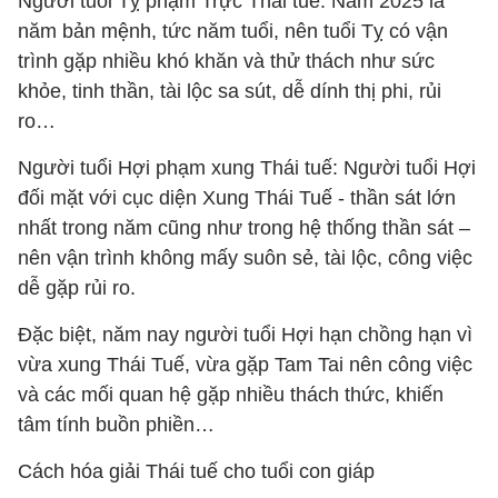
Ngưởi tuổi Tỵ phạm Trực Thái tuế: Năm 2025 là
năm bản mệnh, tức năm tuổi, nên tuổi Tỵ có vận
trình gặp nhiều khó khăn và thử thách như sức
khỏe, tinh thần, tài lộc sa sút, dễ dính thị phi, rủi
ro…
Người tuổi Hợi phạm xung Thái tuế: Người tuổi Hợi
đối mặt với cục diện Xung Thái Tuế - thần sát lớn
nhất trong năm cũng như trong hệ thống thần sát –
nên vận trình không mấy suôn sẻ, tài lộc, công việc
dễ gặp rủi ro.
Đặc biệt, năm nay người tuổi Hợi hạn chồng hạn vì
vừa xung Thái Tuế, vừa gặp Tam Tai nên công việc
và các mối quan hệ gặp nhiều thách thức, khiến
tâm tính buồn phiền…
Cách hóa giải Thái tuế cho tuổi con giáp