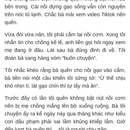
bên trong. Cái nồi đựng gạo sống vẫn còn nguyên
trên nóc tủ lạnh. Chắc bà mải xem video Tiktok nên
quên.
Vừa đói vừa nản, tôi phải cắm lại nồi cơm. Xong tôi
nhắn tin cho chồng kể lể, anh liền gọi hỏi ngay xem
mẹ đang ở đâu. Lát sau bà đủng đỉnh đi về. Tôi
đoán bà sang hàng xóm "buôn chuyện".
Tôi nhắc khéo rằng bà quên cho nồi gạo vào cắm,
bà liền nói một câu khiến tôi sững sờ: “Ừ thế chịu
khó nhịn tí, lát gạo chín thì tự lấy mà ăn”.
Trước đây có lần tôi quên không bật nút nồi cơm
nên bị mẹ chồng mắng lên bờ xuống ruộng. Bà lôi
chuyện ấy ra kể ngày này qua tháng khác như kiểu
con dâu phạm phải sai lầm khủng khiếp lắm. Giờ
đến lượt bà quên thì… tôi là người chịu trận...