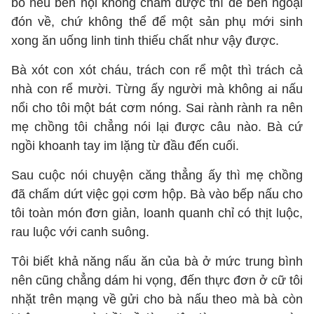
bố nếu bên nội không chăm được thì để bên ngoại
đón về, chứ không thể để một sản phụ mới sinh
xong ăn uống linh tinh thiếu chất như vậy được.
Bà xót con xót cháu, trách con rể một thì trách cả
nhà con rể mười. Từng ấy người mà không ai nấu
nổi cho tôi một bát cơm nóng. Sai rành rành ra nên
mẹ chồng tôi chẳng nói lại được câu nào. Bà cứ
ngồi khoanh tay im lặng từ đầu đến cuối.
Sau cuộc nói chuyện căng thẳng ấy thì mẹ chồng
đã chấm dứt việc gọi cơm hộp. Bà vào bếp nấu cho
tôi toàn món đơn giản, loanh quanh chỉ có thịt luộc,
rau luộc với canh suông.
Tôi biết khả năng nấu ăn của bà ở mức trung bình
nên cũng chẳng dám hi vọng, đến thực đơn ở cữ tôi
nhặt trên mạng về gửi cho bà nấu theo mà bà còn