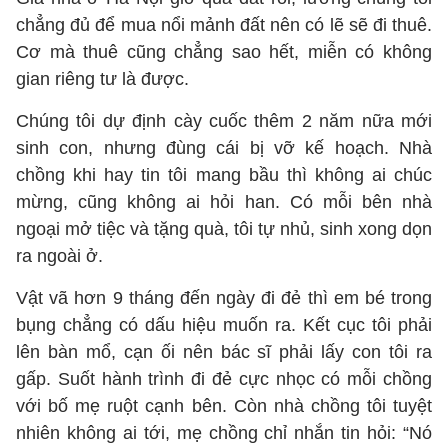
chẳng đủ để mua nổi mảnh đất nên có lẽ sẽ đi thuê.
Cơ mà thuê cũng chẳng sao hết, miễn có không
gian riêng tư là được.
Chúng tôi dự định cày cuốc thêm 2 năm nữa mới
sinh con, nhưng đùng cái bị vỡ kế hoạch. Nhà
chồng khi hay tin tôi mang bầu thì không ai chúc
mừng, cũng không ai hỏi han. Có mỗi bên nhà
ngoại mở tiệc và tặng quà, tôi tự nhủ, sinh xong dọn
ra ngoài ở.
Vật vã hơn 9 tháng đến ngày đi đẻ thì em bé trong
bụng chẳng có dấu hiệu muốn ra. Kết cục tôi phải
lên bàn mổ, cạn ối nên bác sĩ phải lấy con tôi ra
gấp. Suốt hành trình đi đẻ cực nhọc có mỗi chồng
với bố mẹ ruột cạnh bên. Còn nhà chồng tôi tuyệt
nhiên không ai tới, mẹ chồng chỉ nhắn tin hỏi: “Nó