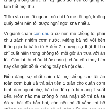
chẳng mong được chị ấy giúp đỡ nên cố gắng tự
làm hết mọi thứ.
Trộm vía con tôi ngoan, nó chỉ bú mẹ rồi ngủ, không
quấy đêm nên tôi được nghỉ ngơi khá nhiều.
Vì giành chăm
con dâu
ở cữ nên mẹ chồng tôi phải
chịu trách nhiệm cơm nước. Miệng bà nói với bên
thông gia là bà lo từ A đến Z, nhưng sự thật thì bà
chỉ xuất hiện trong phòng tôi mỗi giờ ăn trưa với ăn
tối. Còn lại thì cháu khóc cháu ị, cháu cần thay bỉm
hay cần giặt đồ là không thấy bà nội đâu.
Điều đáng sợ nhất chính là mẹ chồng cho tôi ăn
toàn cơm bụi! Bà trả sẵn tiền 1 tuần cho quán cơm
bình dân ngoài chợ, bảo họ đến giờ là mang 1 suất
đến. Hôm nào mẹ chồng ở nhà nhận đồ thì bà sẽ
đổ ra bát đĩa hẳn hoi, còn nếu bà đi vắng thì bố