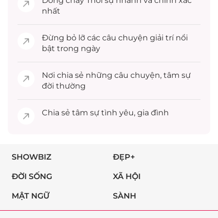
Dòng chảy
Thời sự
nhanh và chính xác
nhất
Đừng bỏ lỡ các câu chuyện
giải trí
nổi
bật trong ngày
Nơi chia sẻ những câu chuyện,
tâm sự
đời thường
Chia sẻ
tâm sự
tình yêu, gia đình
SHOWBIZ
ĐẸP+
ĐỜI SỐNG
XÃ HỘI
MẬT NGỮ
SÀNH