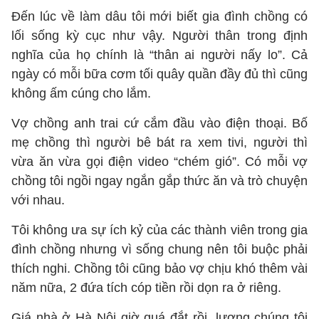
Đến lúc về làm dâu tôi mới biết gia đình chồng có
lối sống kỳ cục như vậy. Người thân trong định
nghĩa của họ chính là “thân ai người nấy lo”. Cả
ngày có mỗi bữa cơm tối quây quần đầy đủ thì cũng
không ấm cúng cho lắm.
Vợ chồng anh trai cứ cắm đầu vào điện thoại. Bố
mẹ chồng thì người bê bát ra xem tivi, người thì
vừa ăn vừa gọi điện video “chém gió”. Có mỗi vợ
chồng tôi ngồi ngay ngắn gắp thức ăn và trò chuyện
với nhau.
Tôi không ưa sự ích kỷ của các thành viên trong gia
đình chồng nhưng vì sống chung nên tôi buộc phải
thích nghi. Chồng tôi cũng bảo vợ chịu khó thêm vài
năm nữa, 2 đứa tích cóp tiền rồi dọn ra ở riêng.
Giá nhà ở Hà Nội giờ quá đắt rồi, lương chúng tôi