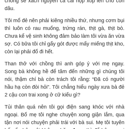
chồng sẽ xách nguyên cả cái hộp xốp lên cho con
dâu.
Tôi mổ đẻ nên phải kiêng nhiều thứ, nhưng cơm bụi
thì luôn có rau muống, trứng rán, thịt gà, thịt bò.
Chưa kể vệ sinh không đảm bảo làm tôi vừa ăn vừa
sợ. Có bữa tôi chỉ gẩy gót được mấy miếng thịt kho,
còn lại phải đổ đi hết.
Than thở với chồng thì anh góp ý với mẹ ngay.
Song bà không hề để tâm đến những gì chúng tôi
nói, thậm chí bà còn trách tôi rằng: “Đã có người
hầu hạ còn đòi hỏi”. Tôi chẳng hiểu ngày xưa bà đẻ
2 cậu con trai xong ở cữ kiểu gì?
Tủi thân quá nên tôi gọi điện sang khóc với nhà
ngoại. Bố mẹ tôi nghe chuyện xong giận lắm, qua
tận nơi nói chuyện phải trái với bà sui. Mẹ tôi tuyên