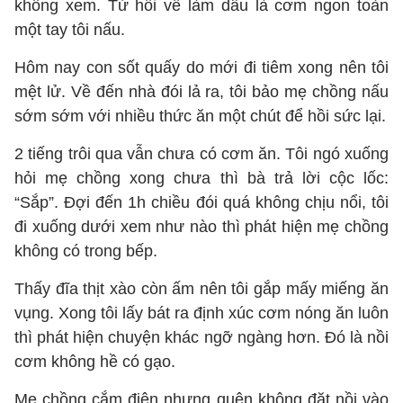
không xem. Từ hồi về làm dâu là cơm ngon toàn
một tay tôi nấu.
Hôm nay con sốt quấy do mới đi tiêm xong nên tôi
mệt lử. Về đến nhà đói lả ra, tôi bảo mẹ chồng nấu
sớm sớm với nhiều thức ăn một chút để hồi sức lại.
2 tiếng trôi qua vẫn chưa có cơm ăn. Tôi ngó xuống
hỏi mẹ chồng xong chưa thì bà trả lời cộc lốc:
“Sắp”. Đợi đến 1h chiều đói quá không chịu nổi, tôi
đi xuống dưới xem như nào thì phát hiện mẹ chồng
không có trong bếp.
Thấy đĩa thịt xào còn ấm nên tôi gắp mấy miếng ăn
vụng. Xong tôi lấy bát ra định xúc cơm nóng ăn luôn
thì phát hiện chuyện khác ngỡ ngàng hơn. Đó là nồi
cơm không hề có gạo.
Mẹ chồng cắm điện nhưng quên không đặt nồi vào