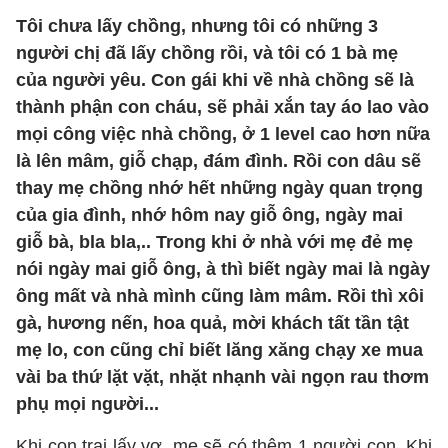
Tôi chưa lấy chồng, nhưng tôi có những 3
người chị đã lấy chồng rồi, và tôi có 1 bà mẹ
của người yêu. Con gái khi về nhà chồng sẽ là
thành phận con cháu, sẽ phải xắn tay áo lao vào
mọi công việc nhà chồng, ở 1 level cao hơn nữa
là lên mâm, giỗ chạp, đám đình. Rồi con dâu sẽ
thay mẹ chồng nhớ hết những ngày quan trọng
của gia đình, nhớ hôm nay giỗ ông, ngày mai
giỗ bà, bla bla,.. Trong khi ở nhà với mẹ đẻ mẹ
nói ngày mai giỗ ông, à thì biết ngày mai là ngày
ông mất và nhà mình cũng làm mâm. Rồi thì xôi
gà, hương nến, hoa quả, mời khách tất tần tật
mẹ lo, con cũng chỉ biết lăng xăng chạy xe mua
vài ba thứ lặt vặt, nhặt nhạnh vài ngọn rau thơm
phụ mọi người...
Khi con trai lấy vợ, mẹ sẽ có thêm 1 người con. Khi