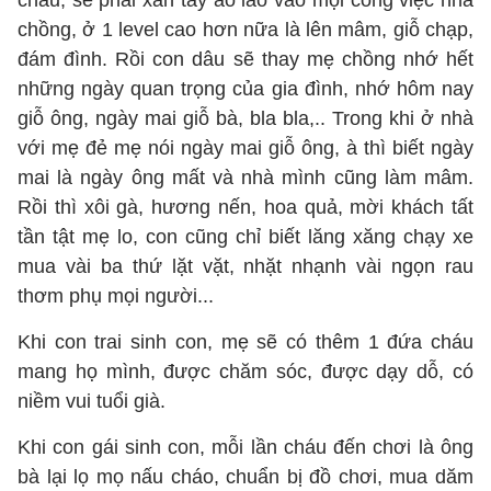
cháu, sẽ phải xắn tay áo lao vào mọi công việc nhà
chồng, ở 1 level cao hơn nữa là lên mâm, giỗ chạp,
đám đình. Rồi con dâu sẽ thay mẹ chồng nhớ hết
những ngày quan trọng của gia đình, nhớ hôm nay
giỗ ông, ngày mai giỗ bà, bla bla,.. Trong khi ở nhà
với mẹ đẻ mẹ nói ngày mai giỗ ông, à thì biết ngày
mai là ngày ông mất và nhà mình cũng làm mâm.
Rồi thì xôi gà, hương nến, hoa quả, mời khách tất
tần tật mẹ lo, con cũng chỉ biết lăng xăng chạy xe
mua vài ba thứ lặt vặt, nhặt nhạnh vài ngọn rau
thơm phụ mọi người...
Khi con trai sinh con, mẹ sẽ có thêm 1 đứa cháu
mang họ mình, được chăm sóc, được dạy dỗ, có
niềm vui tuổi già.
Khi con gái sinh con, mỗi lần cháu đến chơi là ông
bà lại lọ mọ nấu cháo, chuẩn bị đồ chơi, mua dăm