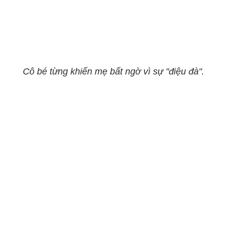
Cô bé từng khiến mẹ bất ngờ vì sự "điệu đà".