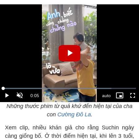
Những thước phim từ quá khứ đến hiện tại của cha
con
Cường Đô La
.
Xem clip, nhiều khán giả cho rằng Suchin ngày
càng giống bố. Ở thời điểm hiện tại, khi lên 3 tuổi,