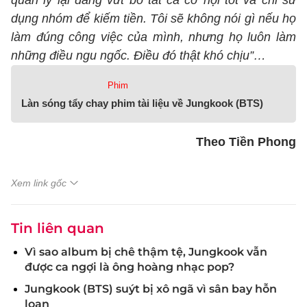
quản lý lại đang vứt bỏ tất cả cơ hội tốt và chỉ sử
dụng nhóm để kiếm tiền. Tôi sẽ không nói gì nếu họ
làm đúng công việc của mình, nhưng họ luôn làm
những điều ngu ngốc. Điều đó thật khó chịu”…
Phim
Làn sóng tẩy chay phim tài liệu về Jungkook (BTS)
Theo Tiền Phong
Xem link gốc
Tin liên quan
Vì sao album bị chê thậm tệ, Jungkook vẫn
được ca ngợi là ông hoàng nhạc pop?
Jungkook (BTS) suýt bị xô ngã vì sân bay hỗn
loạn