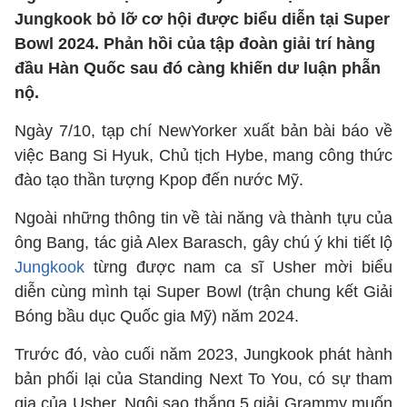
Jungkook bỏ lỡ cơ hội được biểu diễn tại Super
Bowl 2024. Phản hồi của tập đoàn giải trí hàng
đầu Hàn Quốc sau đó càng khiến dư luận phẫn
nộ.
Ngày 7/10, tạp chí NewYorker xuất bản bài báo về
việc Bang Si Hyuk, Chủ tịch Hybe, mang công thức
đào tạo thần tượng Kpop đến nước Mỹ.
Ngoài những thông tin về tài năng và thành tựu của
ông Bang, tác giả Alex Barasch, gây chú ý khi tiết lộ
Jungkook
từng được nam ca sĩ Usher mời biểu
diễn cùng mình tại Super Bowl (trận chung kết Giải
Bóng bầu dục Quốc gia Mỹ) năm 2024.
Trước đó, vào cuối năm 2023, Jungkook phát hành
bản phối lại của Standing Next To You, có sự tham
gia của Usher. Ngôi sao thắng 5 giải Grammy muốn