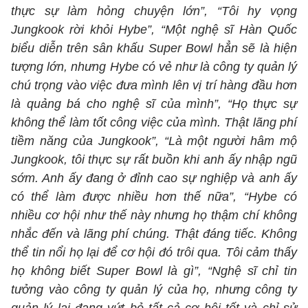
thực sự làm hỏng chuyện lớn”, “Tôi hy vọng
Jungkook rời khỏi Hybe”, “Một nghệ sĩ Hàn Quốc
biểu diễn trên sân khấu Super Bowl hẳn sẽ là hiện
tượng lớn, nhưng Hybe có vẻ như là công ty quản lý
chú trọng vào việc đưa mình lên vị trí hàng đầu hơn
là quảng bá cho nghệ sĩ của mình”, “Họ thực sự
không thể làm tốt công việc của mình. Thật lãng phí
tiềm năng của Jungkook”, “Là một người hâm mộ
Jungkook, tôi thực sự rất buồn khi anh ấy nhập ngũ
sớm. Anh ấy đang ở đỉnh cao sự nghiệp và anh ấy
có thể làm được nhiều hơn thế nữa”, “Hybe có
nhiều cơ hội như thế này nhưng họ thậm chí không
nhắc đến và lãng phí chúng. Thật đáng tiếc. Không
thể tin nổi họ lại để cơ hội đó trôi qua. Tôi cảm thấy
họ không biết Super Bowl là gì”, “Nghệ sĩ chỉ tin
tưởng vào công ty quản lý của họ, nhưng công ty