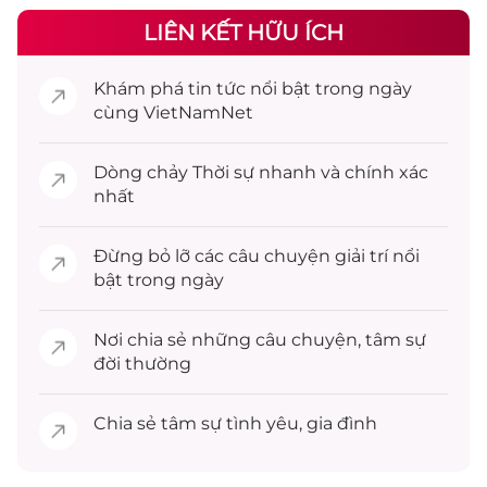
LIÊN KẾT HỮU ÍCH
Khám phá
tin tức
nổi bật trong ngày
cùng VietNamNet
Dòng chảy
Thời sự
nhanh và chính xác
nhất
Đừng bỏ lỡ các câu chuyện
giải trí
nổi
bật trong ngày
Nơi chia sẻ những câu chuyện,
tâm sự
đời thường
Chia sẻ
tâm sự
tình yêu, gia đình