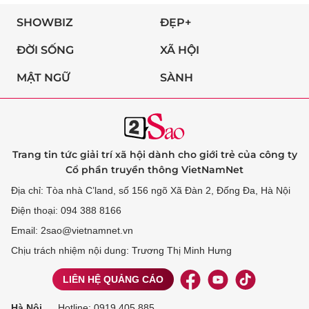
SHOWBIZ
ĐẸP+
ĐỜI SỐNG
XÃ HỘI
MẬT NGỮ
SÀNH
Trang tin tức giải trí xã hội dành cho giới trẻ của công ty
Cổ phần truyền thông VietNamNet
Địa chỉ: Tòa nhà C’land, số 156 ngõ Xã Đàn 2, Đống Đa, Hà Nội
Điện thoại: 094 388 8166
Email: 2sao@vietnamnet.vn
Chịu trách nhiệm nội dung: Trương Thị Minh Hưng
LIÊN HỆ QUẢNG CÁO
Hà Nội
Hotline:
0919 405 885