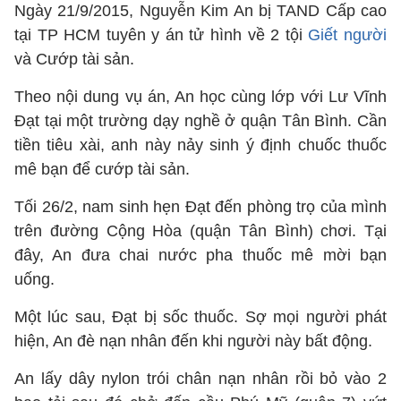
Ngày 21/9/2015, Nguyễn Kim An bị TAND Cấp cao
tại TP HCM tuyên y án tử hình về 2 tội
Giết người
và Cướp tài sản.
Theo nội dung vụ án, An học cùng lớp với Lư Vĩnh
Đạt tại một trường dạy nghề ở quận Tân Bình. Cần
tiền tiêu xài, anh này nảy sinh ý định chuốc thuốc
mê bạn để cướp tài sản.
Tối 26/2, nam sinh hẹn Đạt đến phòng trọ của mình
trên đường Cộng Hòa (quận Tân Bình) chơi. Tại
đây, An đưa chai nước pha thuốc mê mời bạn
uống.
Một lúc sau, Đạt bị sốc thuốc. Sợ mọi người phát
hiện, An đè nạn nhân đến khi người này bất động.
An lấy dây nylon trói chân nạn nhân rồi bỏ vào 2