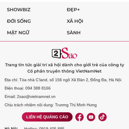
SHOWBIZ
ĐẸP+
ĐỜI SỐNG
XÃ HỘI
MẬT NGỮ
SÀNH
Trang tin tức giải trí xã hội dành cho giới trẻ của công ty
Cổ phần truyền thông VietNamNet
Địa chỉ: Tòa nhà C’land, số 156 ngõ Xã Đàn 2, Đống Đa, Hà Nội
Điện thoại: 094 388 8166
Email: 2sao@vietnamnet.vn
Chịu trách nhiệm nội dung: Trương Thị Minh Hưng
LIÊN HỆ QUẢNG CÁO
Hà Nội
Hotline:
0919 405 885