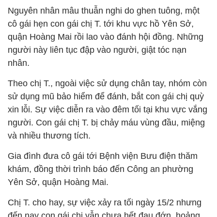
Nguyên nhân mâu thuẫn nghi do ghen tuông, một
cô gái hẹn con gái chị T. tới khu vực hồ Yên Sở,
quận Hoàng Mai rồi lao vào đánh hội đồng. Những
người này liên tục đập vào người, giật tóc nạn
nhân.
Theo chị T., ngoài việc sử dụng chân tay, nhóm còn
sử dụng mũ bảo hiểm để đánh, bắt con gái chị quỳ
xin lỗi. Sự việc diễn ra vào đêm tối tại khu vực vắng
người. Con gái chị T. bị chảy máu vùng đầu, miệng
và nhiều thương tích.
Gia đình đưa cô gái tới Bệnh viện Bưu điện thăm
khám, đồng thời trình báo đến Công an phường
Yên Sở, quận Hoàng Mai.
Chị T. cho hay, sự việc xảy ra tối ngày 15/2 nhưng
đến nay con gái chị vẫn chưa hết đau đớn, hoảng