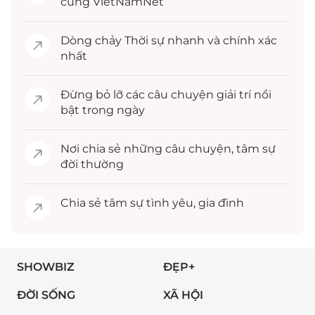
cùng VietNamNet
Dòng chảy
Thời sự
nhanh và chính xác
nhất
Đừng bỏ lỡ các câu chuyện
giải trí
nổi
bật trong ngày
Nơi chia sẻ những câu chuyện,
tâm sự
đời thường
Chia sẻ
tâm sự
tình yêu, gia đình
SHOWBIZ
ĐẸP+
ĐỜI SỐNG
XÃ HỘI