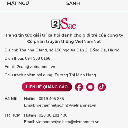
MẬT NGỮ
SÀNH
Trang tin tức giải trí xã hội dành cho giới trẻ của công ty
Cổ phần truyền thông VietNamNet
Địa chỉ: Tòa nhà C’land, số 156 ngõ Xã Đàn 2, Đống Đa, Hà Nội
Điện thoại: 094 388 8166
Email: 2sao@vietnamnet.vn
Chịu trách nhiệm nội dung: Trương Thị Minh Hưng
LIÊN HỆ QUẢNG CÁO
Hà Nội
Hotline:
0919 405 885
Email: vietnamnetjsc.hn@vietnamnet.vn
TP. HCM
Hotline:
028 38 181 436
Email: vietnamnetjsc.hcm@vietnamnet.vn