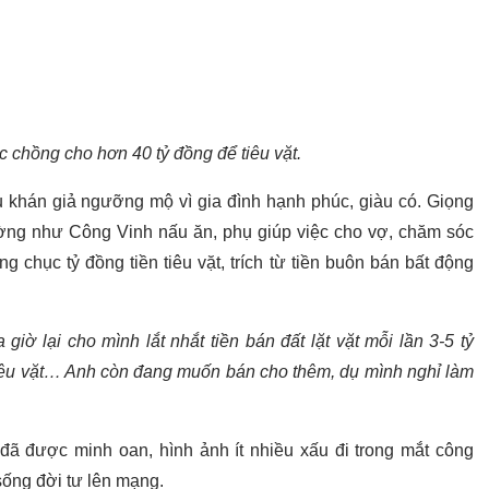
 chồng cho hơn 40 tỷ đồng để tiêu vặt.
 khán giả ngưỡng mộ vì gia đình hạnh phúc, giàu có. Giọng
ờng như Công Vinh nấu ăn, phụ giúp việc cho vợ, chăm sóc
 chục tỷ đồng tiền tiêu vặt, trích từ tiền buôn bán bất động
iờ lại cho mình lắt nhắt tiền bán đất lặt vặt mỗi lần 3-5 tỷ
tiêu vặt… Anh còn đang muốn bán cho thêm, dụ mình nghỉ làm
đã được minh oan, hình ảnh ít nhiều xấu đi trong mắt công
sống đời tư lên mạng.