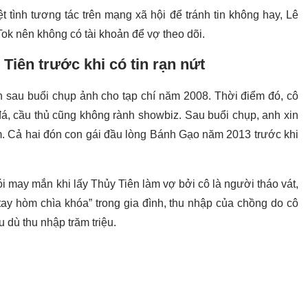
 tình tương tác trên mạng xã hội để tránh tin không hay, Lê
Tok nên không có tài khoản để vợ theo dõi.
Tiên trước khi có tin rạn nứt
nh sau buổi chụp ảnh cho tạp chí năm 2008. Thời điểm đó, cô
 đá, cầu thủ cũng không rành showbiz. Sau buổi chụp, anh xin
ảm. Cả hai đón con gái đầu lòng Bánh Gạo năm 2013 trước khi
 may mắn khi lấy Thủy Tiên làm vợ bởi cô là người tháo vát,
“tay hòm chìa khóa” trong gia đình, thu nhập của chồng do cô
u dù thu nhập trăm triệu.